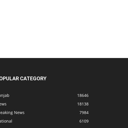
OPULAR CATEGORY
unjab
18646
ews
18138
reaking News
7984
ational
6109