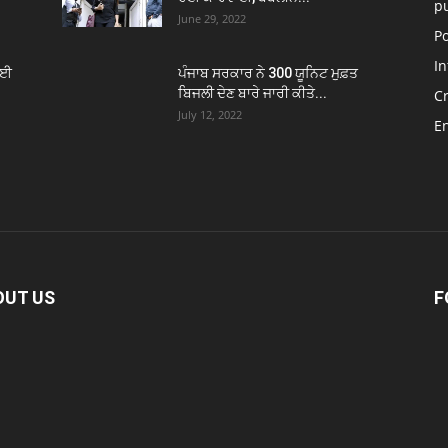
p
June 29, 2022
Po
In
ੋਈ
ਪੰਜਾਬ ਸਰਕਾਰ ਨੇ 300 ਯੂਨਿਟ ਮੁਫ਼ਤ
ਬਿਜਲੀ ਦੇਣ ਬਾਰੇ ਜਾਰੀ ਕੀਤੇ...
C
July 12, 2022
E
OUT US
F