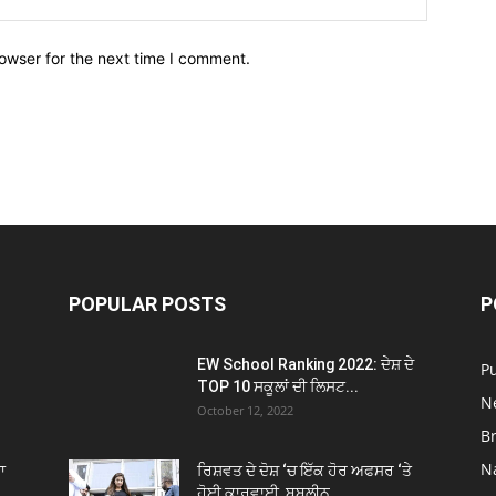
owser for the next time I comment.
POPULAR POSTS
P
EW School Ranking 2022: ਦੇਸ਼ ਦੇ
P
TOP 10 ਸਕੂਲਾਂ ਦੀ ਲਿਸਟ...
N
October 12, 2022
B
N
ਾ
ਰਿਸ਼ਵਤ ਦੇ ਦੋਸ਼ ‘ਚ ਇੱਕ ਹੋਰ ਅਫਸਰ ‘ਤੇ
ਹੋਈ ਕਾਰਵਾਈ, ਬਬਲੀਨ...