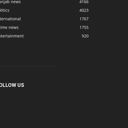
unjab news
4166
litics
4023
ternational
1767
rime news
1755
ntertainment
920
OLLOW US