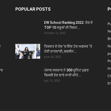
POPULAR POSTS
P
EW School Ranking 2022: ਦੇਸ਼ ਦੇ
P
TOP 10 ਸਕੂਲਾਂ ਦੀ ਲਿਸਟ...
N
October 12, 2022
B
N
ਚ
ਰਿਸ਼ਵਤ ਦੇ ਦੋਸ਼ ‘ਚ ਇੱਕ ਹੋਰ ਅਫਸਰ ‘ਤੇ
ਹੋਈ ਕਾਰਵਾਈ, ਬਬਲੀਨ...
p
June 29, 2022
Po
In
ਾਰ
ਪੰਜਾਬ ਸਰਕਾਰ ਨੇ 300 ਯੂਨਿਟ ਮੁਫ਼ਤ
ਬਿਜਲੀ ਦੇਣ ਬਾਰੇ ਜਾਰੀ ਕੀਤੇ...
C
July 12, 2022
E