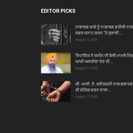
EDITOR PICKS
ਨਾਬਾਲਗ ਚਾਚੇ ਨੂੰ ਨਾਬਾਲਗ ਭਤੀਜੀ ਨਾਲ
ਜਬਰ ਜਨਾਹ ਕਰਨ ‘ਤੇ ਸੁਣਾਈ...
August 7, 2026
ਵਿਧਾਇਕ ਨੇ ਜ਼ਮੀਨ ਦੀ ਬੋਲੀ ਮਾਮਲੇ ਵਿ
ਆਖੀ ਅਸਤੀਫਾ ਦੇਣ ਦੀ...
August 7, 2026
ਸੀ. ਆਈ. ਏ. ਵਲੋਂ ਲੜਕੀ ਨਾਲ ਬਲਾਤਕ
ਦੀ ਕੋਸਿ਼ਸ਼ ਕਰਨ ਵਾਲਾ...
August 7, 2026