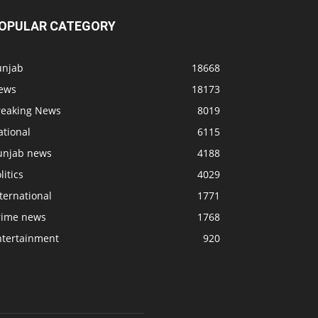
OPULAR CATEGORY
unjab
18668
ews
18173
reaking News
8019
ational
6115
unjab news
4188
litics
4029
ternational
1771
rime news
1768
ntertainment
920