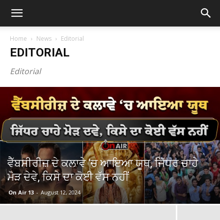
Home
News
Editorial
EDITORIAL
Editorial
ਵੈੱਬਸੀਰੀਜ਼ ਦੇ ਕਲਾਵੇ ‘ਚ ਆਇਆ ਯੂਥ, ਜਿੱਧਰ ਚਾਹੇ
ਮੋੜ ਦੇਵੇ, ਕਿਸੇ ਦਾ ਕੋਈ ਵੱਸ ਨਹੀਂ
On Air 13
-
August 12, 2024