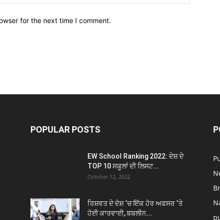
owser for the next time I comment.
POPULAR POSTS
P
EW School Ranking 2022: ਦੇਸ਼ ਦੇ
P
TOP 10 ਸਕੂਲਾਂ ਦੀ ਲਿਸਟ...
N
October 12, 2022
B
N
ਰਿਸ਼ਵਤ ਦੇ ਦੋਸ਼ ‘ਚ ਇੱਕ ਹੋਰ ਅਫਸਰ ‘ਤੇ
ਹੋਈ ਕਾਰਵਾਈ, ਬਬਲੀਨ...
p