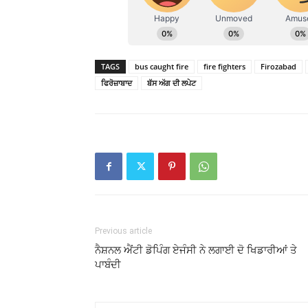
TAGS
bus caught fire
fire fighters
Firozabad
ਫਿਰੋਜ਼ਾਬਾਦ
ਬੱਸ ਅੱਗ ਦੀ ਲਪੇਟ
Previous article
ਨੈਸ਼ਨਲ ਐਂਟੀ ਡੋਪਿੰਗ ਏਜੰਸੀ ਨੇ ਲਗਾਈ ਦੋ ਖਿਡਾਰੀਆਂ ਤੇ
ਪਾਬੰਦੀ