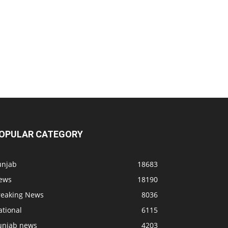
OPULAR CATEGORY
unjab
18683
ews
18190
reaking News
8036
ational
6115
unjab news
4203