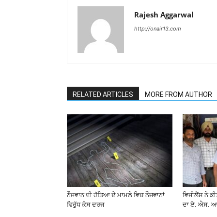
Rajesh Aggarwal
http://onair13.com
RELATED ARTICLES
MORE FROM AUTHOR
ਨੌਜਵਾਨ ਦੀ ਹੱਤਿਆ ਦੇ ਮਾਮਲੇ ਵਿਚ ਨੌਜਵਾਨਾਂ
ਵਿਜੀਲੈਂਸ ਨੇ ਕ
ਵਿਰੁੱਧ ਕੇਸ ਦਰਜ
ਦਾ ਏ. ਐਸ. ਆ