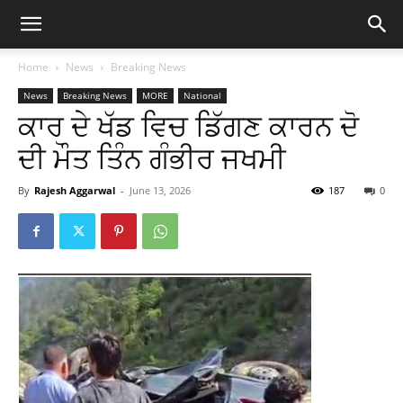
Home
News
Breaking News
News
Breaking News
MORE
National
ਕਾਰ ਦੇ ਖੱਡ ਵਿਚ ਡਿੱਗਣ ਕਾਰਨ ਦੋ
ਦੀ ਮੌਤ ਤਿੰਨ ਗੰਭੀਰ ਜਖਮੀ
By
Rajesh Aggarwal
-
June 13, 2026
187
0