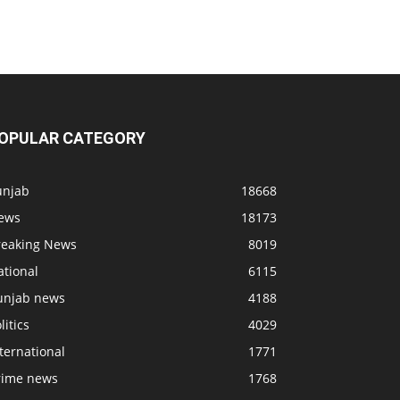
OPULAR CATEGORY
unjab
18668
ews
18173
reaking News
8019
ational
6115
unjab news
4188
litics
4029
ternational
1771
rime news
1768