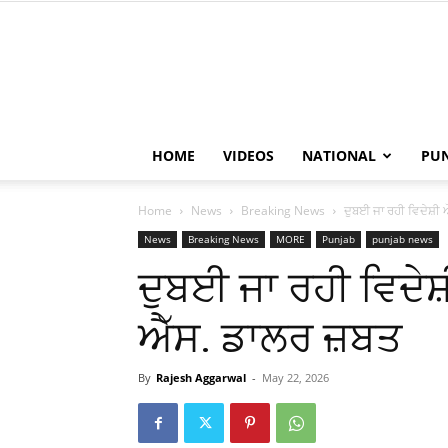
HOME
VIDEOS
NATIONAL
PU
Home
News
Breaking News
ਦੁਬਈ ਜਾ ਰਹੀ ਵਿਦੇਸ਼ੀ 
News
Breaking News
MORE
Punjab
punjab news
ਦੁਬਈ ਜਾ ਰਹੀ ਵਿਦੇਸ਼
ਐੱਸ. ਡਾਲਰ ਜ਼ਬਤ
By
Rajesh Aggarwal
-
May 22, 2026