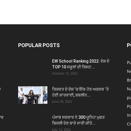
POPULAR POSTS
P
EW School Ranking 2022: ਦੇਸ਼ ਦੇ
P
TOP 10 ਸਕੂਲਾਂ ਦੀ ਲਿਸਟ...
N
October 12, 2022
B
N
ਚ
ਰਿਸ਼ਵਤ ਦੇ ਦੋਸ਼ ‘ਚ ਇੱਕ ਹੋਰ ਅਫਸਰ ‘ਤੇ
ਹੋਈ ਕਾਰਵਾਈ, ਬਬਲੀਨ...
p
June 29, 2022
Po
In
ਾਰ
ਪੰਜਾਬ ਸਰਕਾਰ ਨੇ 300 ਯੂਨਿਟ ਮੁਫ਼ਤ
ਬਿਜਲੀ ਦੇਣ ਬਾਰੇ ਜਾਰੀ ਕੀਤੇ...
C
July 12, 2022