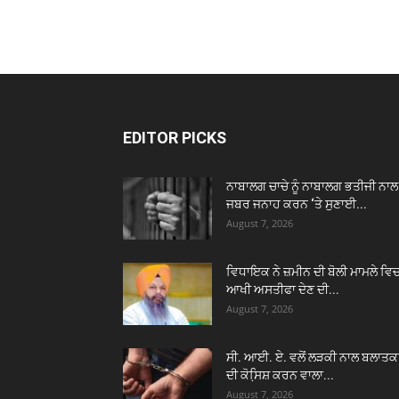
EDITOR PICKS
ਨਾਬਾਲਗ ਚਾਚੇ ਨੂੰ ਨਾਬਾਲਗ ਭਤੀਜੀ ਨਾਲ
ਜਬਰ ਜਨਾਹ ਕਰਨ ‘ਤੇ ਸੁਣਾਈ...
August 7, 2026
ਵਿਧਾਇਕ ਨੇ ਜ਼ਮੀਨ ਦੀ ਬੋਲੀ ਮਾਮਲੇ ਵਿ
ਆਖੀ ਅਸਤੀਫਾ ਦੇਣ ਦੀ...
August 7, 2026
ਸੀ. ਆਈ. ਏ. ਵਲੋਂ ਲੜਕੀ ਨਾਲ ਬਲਾਤਕ
ਦੀ ਕੋਸਿ਼ਸ਼ ਕਰਨ ਵਾਲਾ...
August 7, 2026