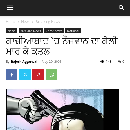
Home
News
Breaking News
News
Breaking News
Crime news
National
ਗਾਜ਼ੀਆਬਾਦ `ਚ ਨੌਜਵਾਨ ਦਾ ਗੋਲੀ
ਮਾਰ ਕੇ ਕਤਲ
By
Rajesh Aggarwal
-
May 29, 2026
148
0