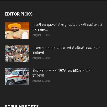
EDITOR PICKS
ਬਿਜਲੀ ਵੰਡ ਪ੍ਰਣਾਲੀ ਦੇ ਆਧੁਨਿਕੀਕਰਨ ਲਈ ਖਰਚੇ ਜਾ ਰਹੇ
ਹਨ ਕਰੋੜਾਂ...
August 6, 2026
ਹਰਿਆਣਾ ਦੇ ਦਾਦਰੀ ਸ਼ਹਿਰ ਵਿਖੇ ਦੋ ਧੜਿਆਂ ਵਿਚਕਾਰ ਹੋਈ
ਗੋਲੀਬਾਰੀ
August 6, 2026
ਗੈਂਗਸਟਰਾਂ ‘ਤੇ ਵਾਰ ਦੇ 197ਵੇਂ ਦਿਨ 652 ਥਾਈਂ ਹੋਈ
ਛਾਪੇਮਾਰੀ
August 6, 2026
POPULAR POSTS