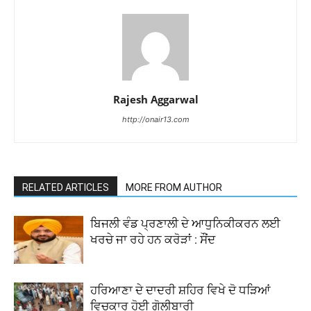
Rajesh Aggarwal
http://onair13.com
RELATED ARTICLES
MORE FROM AUTHOR
ਬਿਜਲੀ ਵੰਡ ਪ੍ਰਣਾਲੀ ਦੇ ਆਧੁਨਿਕੀਕਰਨ ਲਈ
ਖਰਚੇ ਜਾ ਰਹੇ ਹਨ ਕਰੋੜਾਂ : ਸੌਂਦ
ਹਰਿਆਣਾ ਦੇ ਦਾਦਰੀ ਸ਼ਹਿਰ ਵਿਖੇ ਦੋ ਧੜਿਆਂ
ਵਿਚਕਾਰ ਹੋਈ ਗੋਲੀਬਾਰੀ