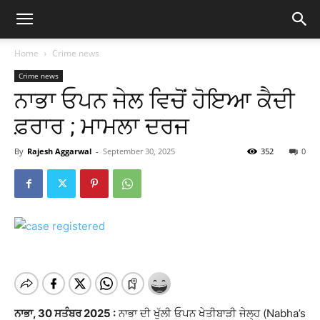
Home
Crime news
Crime news
ਨਾਭਾ ਓਪਨ ਜੇਲ ਵਿਚੋਂ ਹੋਇਆ ਕੈਦੀ
ਫ਼ਰਾਰ ; ਮਾਮਲਾ ਦਰਜ
By
Rajesh Aggarwal
-
September 30, 2025
352
0
ਨਾਭਾ, 30 ਸਤੰਬਰ 2025 :
ਨਾਭਾ ਦੀ ਖੁੱਲੀ ਓਪਨ ਖੇਤੀਬਾੜੀ ਜੇਲ੍ਹ (Nabha’s