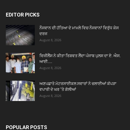
EDITOR PICKS
ਨੌਜਵਾਨ ਦੀ ਹੱਤਿਆ ਦੇ ਮਾਮਲੇ ਵਿਚ ਨੌਜਵਾਨਾਂ ਵਿਰੁੱਧ ਕੇਸ
ਦਰਜ
August 8, 2026
ਵਿਜੀਲੈਂਸ ਨੇ ਕੀਤਾ ਰਿਸ਼ਵਤ ਲੈਂਦਾ ਪੰਜਾਬ ਪੁਲਸ ਦਾ ਏ. ਐਸ.
ਆਈ....
August 8, 2026
ਅਣਪਛਾਤੇ ਮੋਟਰਸਾਈਕਲ ਸਵਾਰਾਂ ਨੇ ਚਲਾਈਆਂ ਕੱਪੜਾ
ਵਪਾਰੀ ਦੇ ਘਰ ‘ਤੇ ਗੋਲੀਆਂ
August 8, 2026
POPULAR POSTS