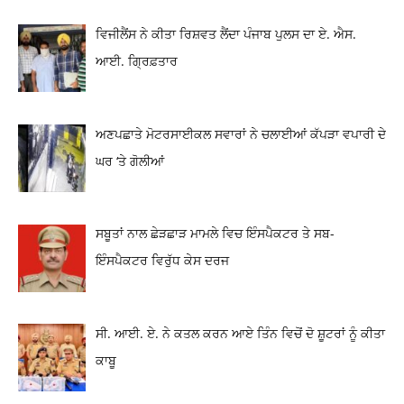
ਵਿਜੀਲੈਂਸ ਨੇ ਕੀਤਾ ਰਿਸ਼ਵਤ ਲੈਂਦਾ ਪੰਜਾਬ ਪੁਲਸ ਦਾ ਏ. ਐਸ.
ਆਈ. ਗ੍ਰਿਫ਼ਤਾਰ
ਅਣਪਛਾਤੇ ਮੋਟਰਸਾਈਕਲ ਸਵਾਰਾਂ ਨੇ ਚਲਾਈਆਂ ਕੱਪੜਾ ਵਪਾਰੀ ਦੇ
ਘਰ ‘ਤੇ ਗੋਲੀਆਂ
ਸਬੂਤਾਂ ਨਾਲ ਛੇੜਛਾੜ ਮਾਮਲੇ ਵਿਚ ਇੰਸਪੈਕਟਰ ਤੇ ਸਬ-
ਇੰਸਪੈਕਟਰ ਵਿਰੁੱਧ ਕੇਸ ਦਰਜ
ਸੀ. ਆਈ. ਏ. ਨੇ ਕਤਲ ਕਰਨ ਆਏ ਤਿੰਨ ਵਿਚੋਂ ਦੋ ਸ਼ੂਟਰਾਂ ਨੂੰ ਕੀਤਾ
ਕਾਬੂ