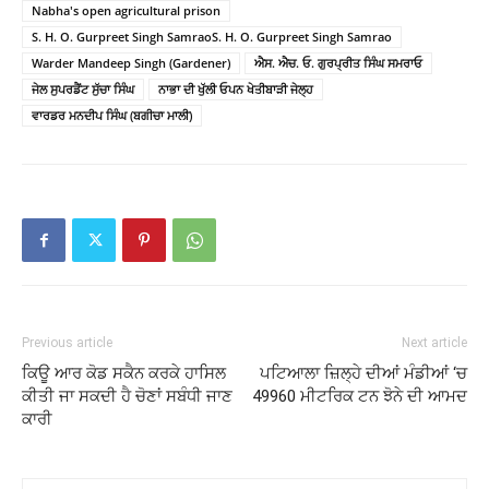
Nabha's open agricultural prison
S. H. O. Gurpreet Singh SamraoS. H. O. Gurpreet Singh Samrao
Warder Mandeep Singh (Gardener)
ਐਸ. ਐਚ. ਓ. ਗੁਰਪ੍ਰੀਤ ਸਿੰਘ ਸਮਰਾਓ
ਜੇਲ ਸੁਪਰਡੈਂਟ ਸੁੱਚਾ ਸਿੰਘ
ਨਾਭਾ ਦੀ ਖੁੱਲੀ ਓਪਨ ਖੇਤੀਬਾੜੀ ਜੇਲ੍ਹ
ਵਾਰਡਰ ਮਨਦੀਪ ਸਿੰਘ (ਬਗੀਚਾ ਮਾਲੀ)
Previous article
Next article
ਕਿਊ ਆਰ ਕੋਡ ਸਕੈਨ ਕਰਕੇ ਹਾਸਿਲ
ਪਟਿਆਲਾ ਜ਼ਿਲ੍ਹੇ ਦੀਆਂ ਮੰਡੀਆਂ ‘ਚ
ਕੀਤੀ ਜਾ ਸਕਦੀ ਹੈ ਚੋਣਾਂ ਸਬੰਧੀ ਜਾਣ
49960 ਮੀਟਰਿਕ ਟਨ ਝੋਨੇ ਦੀ ਆਮਦ
ਕਾਰੀ