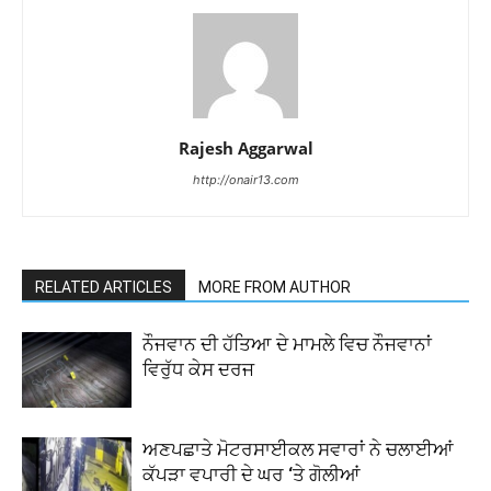
Rajesh Aggarwal
http://onair13.com
RELATED ARTICLES
MORE FROM AUTHOR
ਨੌਜਵਾਨ ਦੀ ਹੱਤਿਆ ਦੇ ਮਾਮਲੇ ਵਿਚ ਨੌਜਵਾਨਾਂ
ਵਿਰੁੱਧ ਕੇਸ ਦਰਜ
ਅਣਪਛਾਤੇ ਮੋਟਰਸਾਈਕਲ ਸਵਾਰਾਂ ਨੇ ਚਲਾਈਆਂ
ਕੱਪੜਾ ਵਪਾਰੀ ਦੇ ਘਰ ‘ਤੇ ਗੋਲੀਆਂ