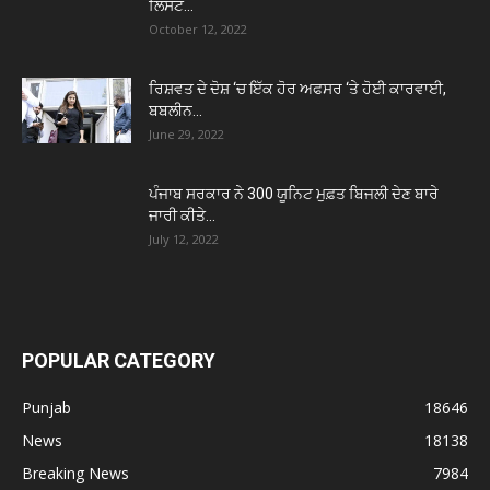
ਲਿਸਟ...
October 12, 2022
ਰਿਸ਼ਵਤ ਦੇ ਦੋਸ਼ ‘ਚ ਇੱਕ ਹੋਰ ਅਫਸਰ ‘ਤੇ ਹੋਈ ਕਾਰਵਾਈ,
ਬਬਲੀਨ...
June 29, 2022
ਪੰਜਾਬ ਸਰਕਾਰ ਨੇ 300 ਯੂਨਿਟ ਮੁਫ਼ਤ ਬਿਜਲੀ ਦੇਣ ਬਾਰੇ
ਜਾਰੀ ਕੀਤੇ...
July 12, 2022
POPULAR CATEGORY
Punjab
18646
News
18138
Breaking News
7984