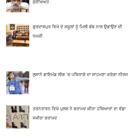
ਸੁਰੱਖਿਅਤ
ਗੁਰਦਾਸਪੁਰ ਵਿਖੇ ਦੋ ਸਕੂਲਾਂ ਨੂੰ ਮਿਲੀ ਬੰਬ ਨਾਲ ਉਡਾਉਣ ਦੀ
ਧਮਕੀ
ਲੁਸਾਨੇ ਡਾਇਮੰਡ ਲੀਗ `ਚ ਪਥਿਰਾਗੇ ਦਾ ਸਾਹਮਣਾ ਕਰੇਗਾ ਨੀਰਜ
ਤਰਨਤਾਰਨ ਵਿਖੇ ਪੁਲਸ ਨੇ ਬਰਾਮਦ ਕੀਤਾ ਹਥਿਆਰਾਂ ਦਾ ਵੱਡਾ
ਜਖੀਰਾ ਬਰਾਮਦ