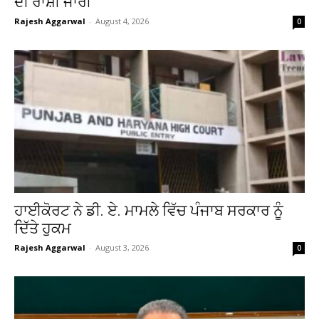
ਦੀ ਰਾਸ਼ੀ ਜਾਰੀ
Rajesh Aggarwal
-
August 4, 2026
0
ਹਾਈਕੋਰਟ ਨੇ ਡੀ. ਏ. ਮਾਮਲੇ ਵਿੱਚ ਪੰਜਾਬ ਸਰਕਾਰ ਨੂੰ
ਦਿੱਤੇ ਹੁਕਮ
Rajesh Aggarwal
-
August 3, 2026
0