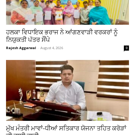
ਹਲਕਾ ਵਿਧਾਇਕ ਭਰਾਜ ਨੇ ਆਂਗਣਵਾੜੀ ਵਰਕਰਾਂ ਨੂੰ
ਨਿਯੁਕਤੀ ਪੱਤਰ ਸੌਂਪੇ
Rajesh Aggarwal
-
August 4, 2026
0
ਮੁੱਖ ਮੰਤਰੀ ਮਾਵਾਂ-ਧੀਆਂ ਸਤਿਕਾਰ ਯੋਜਨਾ ਤਹਿਤ ਕਰੋੜਾਂ