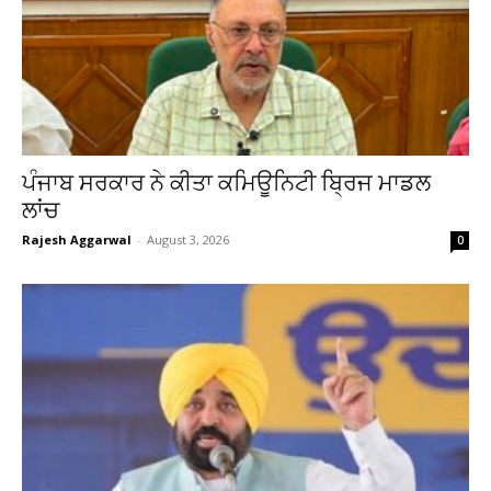
ਪੰਜਾਬ ਸਰਕਾਰ ਨੇ ਕੀਤਾ ਕਮਿਊਨਿਟੀ ਬ੍ਰਿਜ ਮਾਡਲ
ਲਾਂਚ
Rajesh Aggarwal
-
August 3, 2026
0