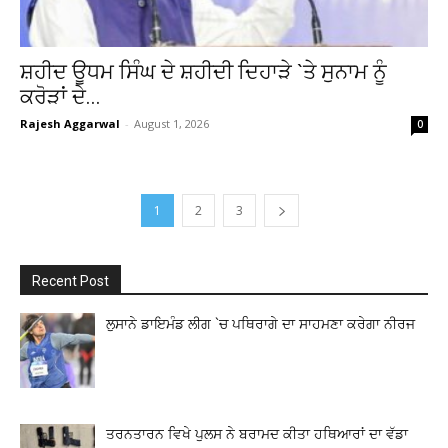
ਸ਼ਹੀਦ ਊਧਮ ਸਿੰਘ ਦੇ ਸ਼ਹੀਦੀ ਦਿਹਾੜੇ `ਤੇ ਸੁਨਾਮ ਨੂੰ
ਕਰੋੜਾਂ ਦੇ...
Rajesh Aggarwal
-
August 1, 2026
0
1
2
3
Recent Post
ਲੁਸਾਨੇ ਡਾਇਮੰਡ ਲੀਗ `ਚ ਪਥਿਰਾਗੇ ਦਾ ਸਾਹਮਣਾ ਕਰੇਗਾ ਨੀਰਜ
ਤਰਨਤਾਰਨ ਵਿਖੇ ਪੁਲਸ ਨੇ ਬਰਾਮਦ ਕੀਤਾ ਹਥਿਆਰਾਂ ਦਾ ਵੱਡਾ