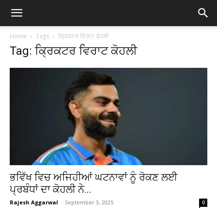
Home
Tags
ਕ੍ਰਿਕਟਰ ਵਿਰਾਟ ਕੋਹਲੀ
Tag: ਕ੍ਰਿਕਟਰ ਵਿਰਾਟ ਕੋਹਲੀ
ਭਵਿੱਖ ਵਿਚ ਅਜਿਹੀਆਂ ਘਟਨਾਵਾਂ ਨੂੰ ਰੋਕਣ ਲਈ
ਪ੍ਰਬੰਧਾਂ ਦਾ ਕੋਹਲੀ ਨੇ...
Rajesh Aggarwal
-
September 3, 2025
0