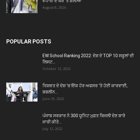
ਵਪਾਰੀ ਦੇ ਘਰ ‘ਤੇ ਗੋਲੀਆਂ
August 8, 2026
POPULAR POSTS
EW School Ranking 2022: ਦੇਸ਼ ਦੇ TOP 10 ਸਕੂਲਾਂ ਦੀ
ਲਿਸਟ...
October 12, 2022
ਰਿਸ਼ਵਤ ਦੇ ਦੋਸ਼ ‘ਚ ਇੱਕ ਹੋਰ ਅਫਸਰ ‘ਤੇ ਹੋਈ ਕਾਰਵਾਈ,
ਬਬਲੀਨ...
June 29, 2022
ਪੰਜਾਬ ਸਰਕਾਰ ਨੇ 300 ਯੂਨਿਟ ਮੁਫ਼ਤ ਬਿਜਲੀ ਦੇਣ ਬਾਰੇ
ਜਾਰੀ ਕੀਤੇ...
July 12, 2022