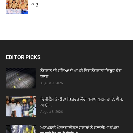
ਕਾਬੂ
EDITOR PICKS
ਨੌਜਵਾਨ ਦੀ ਹੱਤਿਆ ਦੇ ਮਾਮਲੇ ਵਿਚ ਨੌਜਵਾਨਾਂ ਵਿਰੁੱਧ ਕੇਸ
ਦਰਜ
August 8, 2026
ਵਿਜੀਲੈਂਸ ਨੇ ਕੀਤਾ ਰਿਸ਼ਵਤ ਲੈਂਦਾ ਪੰਜਾਬ ਪੁਲਸ ਦਾ ਏ. ਐਸ.
ਆਈ....
August 8, 2026
ਅਣਪਛਾਤੇ ਮੋਟਰਸਾਈਕਲ ਸਵਾਰਾਂ ਨੇ ਚਲਾਈਆਂ ਕੱਪੜਾ