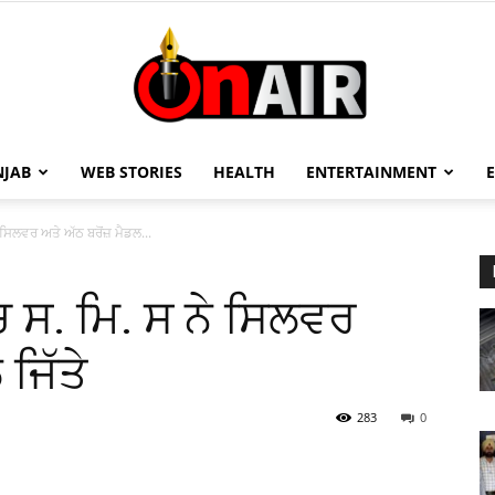
NJAB
WEB STORIES
HEALTH
ENTERTAINMENT
On
ੇ ਸਿਲਵਰ ਅਤੇ ਅੱਠ ਬਰੋਂਜ਼ ਮੈਡਲ...
ੱਚ ਸ. ਮਿ. ਸ ਨੇ ਸਿਲਵਰ
Air
ਜਿੱਤੇ
283
0
13