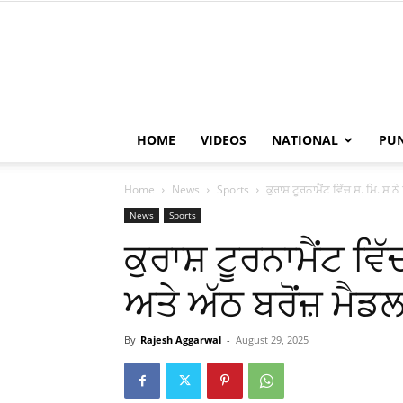
HOME
VIDEOS
NATIONAL
PU
Home
News
Sports
ਕੁਰਾਸ਼ ਟੂਰਨਾਮੈਂਟ ਵਿੱਚ ਸ. ਮਿ. ਸ ਨ
News
Sports
ਕੁਰਾਸ਼ ਟੂਰਨਾਮੈਂਟ ਵਿ
ਅਤੇ ਅੱਠ ਬਰੋਂਜ਼ ਮੈਡਲ 
By
Rajesh Aggarwal
-
August 29, 2025