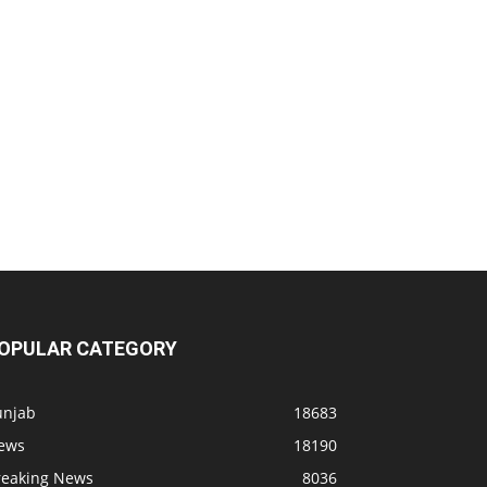
OPULAR CATEGORY
unjab
18683
ews
18190
reaking News
8036