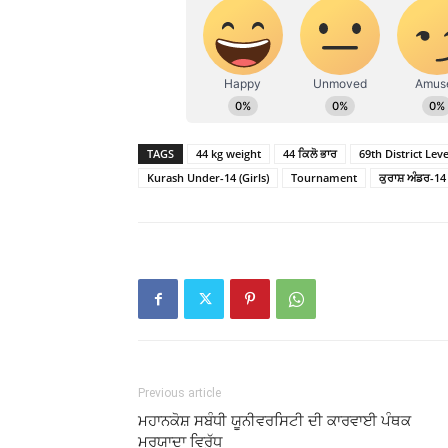
TAGS
44 kg weight
44 ਕਿਲੋ ਭਾਰ
69th District Le
Kurash Under-14 (Girls)
Tournament
ਕੁਰਾਸ਼ ਅੰਡਰ-14
Previous article
ਮਹਾਨਕੋਸ਼ ਸਬੰਧੀ ਯੂਨੀਵਰਸਿਟੀ ਦੀ ਕਾਰਵਾਈ ਪੰਥਕ
ਮਰਯਾਦਾ ਵਿਰੁੱਧ