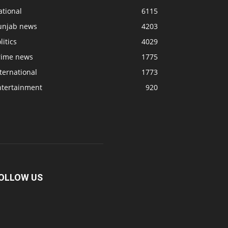
ational
6115
unjab news
4203
litics
4029
rime news
1775
ternational
1773
ntertainment
920
OLLOW US