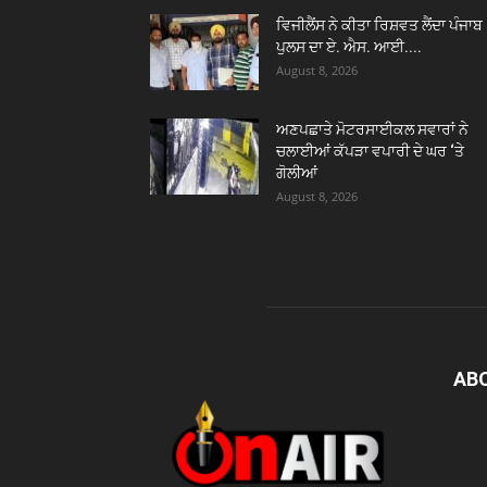
ਵਿਜੀਲੈਂਸ ਨੇ ਕੀਤਾ ਰਿਸ਼ਵਤ ਲੈਂਦਾ ਪੰਜਾਬ
ਪੁਲਸ ਦਾ ਏ. ਐਸ. ਆਈ....
August 8, 2026
ਅਣਪਛਾਤੇ ਮੋਟਰਸਾਈਕਲ ਸਵਾਰਾਂ ਨੇ
ਚਲਾਈਆਂ ਕੱਪੜਾ ਵਪਾਰੀ ਦੇ ਘਰ ‘ਤੇ
ਗੋਲੀਆਂ
August 8, 2026
AB