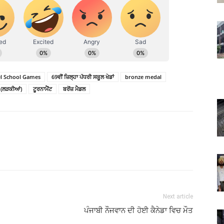
vel School Games
69ਵੀਂ ਜ਼ਿਲ੍ਹਾ ਪੱਧਰੀ ਸਕੂਲ ਖੇਡਾਂ
bronze medal
 (ਲੜਕੀਆਂ)
ਟੂਰਨਾਮੈਂਟ
ਬਰੋਂਜ਼ ਮੈਡਲ
Next article
ਪੰਜਾਬੀ ਨੌਜਵਾਨ ਦੀ ਹੋਈ ਕੈਨੇਡਾ ਵਿਚ ਮੌਤ