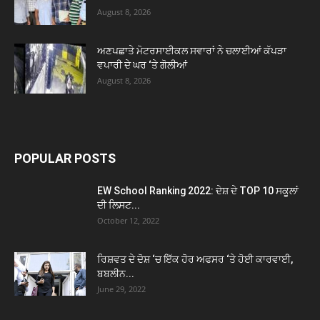
August 8, 2026
ਅਣਪਛਾਤੇ ਮੋਟਰਸਾਈਕਲ ਸਵਾਰਾਂ ਨੇ ਚਲਾਈਆਂ ਕੱਪੜਾ
ਵਪਾਰੀ ਦੇ ਘਰ ‘ਤੇ ਗੋਲੀਆਂ
August 8, 2026
POPULAR POSTS
EW School Ranking 2022: ਦੇਸ਼ ਦੇ TOP 10 ਸਕੂਲਾਂ
ਦੀ ਲਿਸਟ...
October 12, 2022
ਰਿਸ਼ਵਤ ਦੇ ਦੋਸ਼ ‘ਚ ਇੱਕ ਹੋਰ ਅਫਸਰ ‘ਤੇ ਹੋਈ ਕਾਰਵਾਈ,
ਬਬਲੀਨ...
June 29, 2022