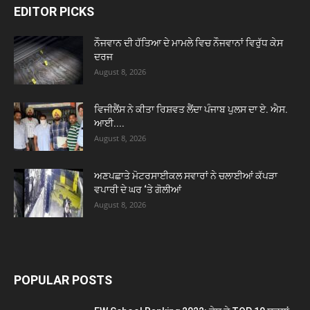
EDITOR PICKS
ਨੌਜਵਾਨ ਦੀ ਹੱਤਿਆ ਦੇ ਮਾਮਲੇ ਵਿਚ ਨੌਜਵਾਨਾਂ ਵਿਰੁੱਧ ਕੇਸ
ਦਰਜ
August 8, 2026
ਵਿਜੀਲੈਂਸ ਨੇ ਕੀਤਾ ਰਿਸ਼ਵਤ ਲੈਂਦਾ ਪੰਜਾਬ ਪੁਲਸ ਦਾ ਏ. ਐਸ.
ਆਈ....
August 8, 2026
ਅਣਪਛਾਤੇ ਮੋਟਰਸਾਈਕਲ ਸਵਾਰਾਂ ਨੇ ਚਲਾਈਆਂ ਕੱਪੜਾ
ਵਪਾਰੀ ਦੇ ਘਰ ‘ਤੇ ਗੋਲੀਆਂ
August 8, 2026
POPULAR POSTS