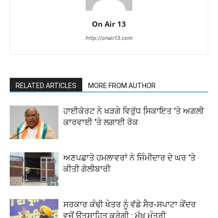
On Air 13
http://onair13.com
RELATED ARTICLES
MORE FROM AUTHOR
ਹਾਈਕੋਰਟ ਨੇ ਖੜਗੇ ਵਿਰੁੱਧ ਸਿ਼ਕਾਇਤ ‘ਤੇ ਅਗਲੀ
ਕਾਰਵਾਈ ‘ਤੇ ਲਗਾਈ ਰੋਕ
ਅਣਪਛਾਤੇ ਹਮਲਾਵਰਾਂ ਨੇ ਜਿੰਮੀਦਾਰ ਦੇ ਘਰ ‘ਤੇ
ਕੀਤੀ ਗੋਲੀਬਾਰੀ
ਸਰਕਾਰ ਕੰਢੀ ਖੇਤਰ ਨੂੰ ਵੱਡੇ ਸੈਰ-ਸਪਾਟਾ ਕੇਂਦਰ
ਵਜੋਂ ਉਤਸਾਹਿਤ ਕਰੇਗੀ : ਮੁੱਖ ਮੰਤਰੀ