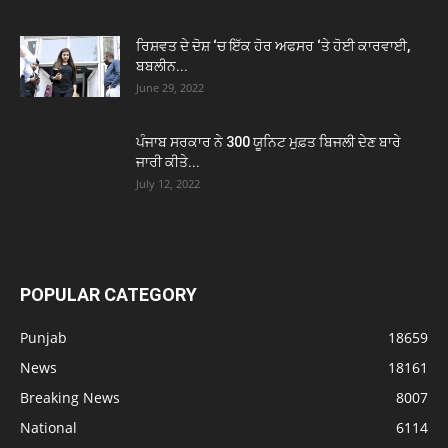
ਰਿਸ਼ਵਤ ਦੇ ਦੋਸ਼ ‘ਚ ਇੱਕ ਹੋਰ ਅਫਸਰ ‘ਤੇ ਹੋਈ ਕਾਰਵਾਈ,
ਬਬਲੀਨ...
June 29, 2022
ਪੰਜਾਬ ਸਰਕਾਰ ਨੇ 300 ਯੂਨਿਟ ਮੁਫ਼ਤ ਬਿਜਲੀ ਦੇਣ ਬਾਰੇ
ਜਾਰੀ ਕੀਤੇ...
July 12, 2022
POPULAR CATEGORY
Punjab
18659
News
18161
Breaking News
8007
National
6114