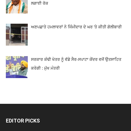
ਲਗਾਈ ਰੋਕ
ਅਣਪਛਾਤੇ ਹਮਲਾਵਰਾਂ ਨੇ ਜਿੰਮੀਦਾਰ ਦੇ ਘਰ ‘ਤੇ ਕੀਤੀ ਗੋਲੀਬਾਰੀ
ਸਰਕਾਰ ਕੰਢੀ ਖੇਤਰ ਨੂੰ ਵੱਡੇ ਸੈਰ-ਸਪਾਟਾ ਕੇਂਦਰ ਵਜੋਂ ਉਤਸਾਹਿਤ
ਕਰੇਗੀ : ਮੁੱਖ ਮੰਤਰੀ
EDITOR PICKS