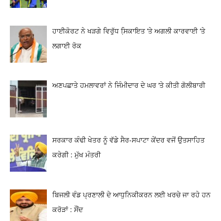
ਹਾਈਕੋਰਟ ਨੇ ਖੜਗੇ ਵਿਰੁੱਧ ਸਿ਼ਕਾਇਤ ‘ਤੇ ਅਗਲੀ ਕਾਰਵਾਈ ‘ਤੇ
ਲਗਾਈ ਰੋਕ
ਅਣਪਛਾਤੇ ਹਮਲਾਵਰਾਂ ਨੇ ਜਿੰਮੀਦਾਰ ਦੇ ਘਰ ‘ਤੇ ਕੀਤੀ ਗੋਲੀਬਾਰੀ
ਸਰਕਾਰ ਕੰਢੀ ਖੇਤਰ ਨੂੰ ਵੱਡੇ ਸੈਰ-ਸਪਾਟਾ ਕੇਂਦਰ ਵਜੋਂ ਉਤਸਾਹਿਤ
ਕਰੇਗੀ : ਮੁੱਖ ਮੰਤਰੀ
ਬਿਜਲੀ ਵੰਡ ਪ੍ਰਣਾਲੀ ਦੇ ਆਧੁਨਿਕੀਕਰਨ ਲਈ ਖਰਚੇ ਜਾ ਰਹੇ ਹਨ
ਕਰੋੜਾਂ : ਸੌਂਦ