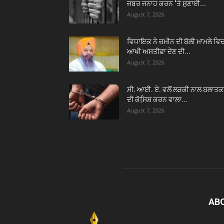
ਜਬਰ ਜਨਾਹ ਕਰਨ ‘ਤੇ ਸੁਣਾਈ...
August 7, 2026
ਵਿਧਾਇਕ ਨੇ ਜ਼ਮੀਨ ਦੀ ਬੋਲੀ ਮਾਮਲੇ ਵਿ
ਆਖੀ ਅਸਤੀਫਾ ਦੇਣ ਦੀ...
August 7, 2026
ਸੀ. ਆਈ. ਏ. ਵਲੋਂ ਲੜਕੀ ਨਾਲ ਬਲਾਤਕ
ਦੀ ਕੋਸਿ਼ਸ਼ ਕਰਨ ਵਾਲਾ...
August 7, 2026
AB