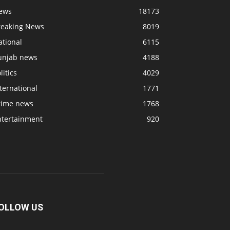
ews
18173
reaking News
8019
ational
6115
unjab news
4188
litics
4029
ternational
1771
rime news
1768
ntertainment
920
OLLOW US