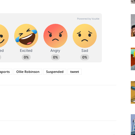
sports
Ollie Robinson
Suspended
tweet