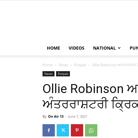
HOME
VIDEOS
NATIONAL
PU
Home
News
Punjab
Ollie Robinson ਅਪਮਾਨਜਨਕ ਟ
News
Punjab
Ollie Robinson
ਅੰਤਰਰਾਸ਼ਟਰੀ ਕ੍ਰਿਕਟ
By
On Air 13
-
June 7, 2021