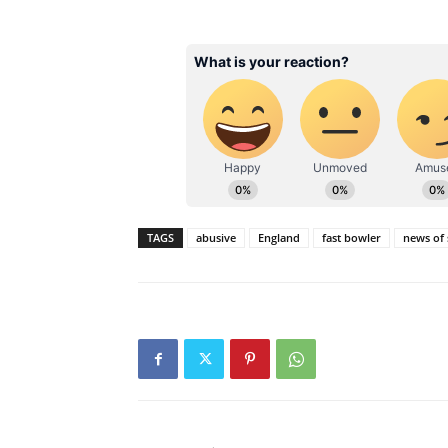
TAGS
abusive
England
fast bowler
news of 