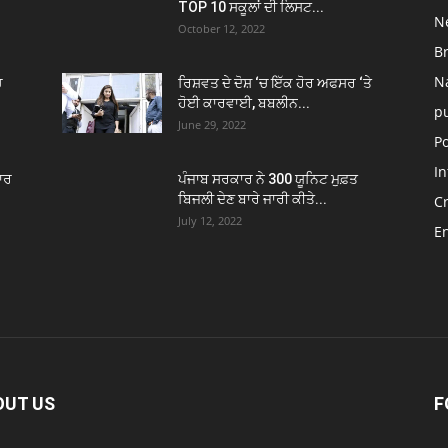
TOP 10 ਸਕੂਲਾਂ ਦੀ ਲਿਸਟ...
N
October 12, 2022
B
N
ਚ
ਰਿਸ਼ਵਤ ਦੇ ਦੋਸ਼ ‘ਚ ਇੱਕ ਹੋਰ ਅਫਸਰ ‘ਤੇ
ਹੋਈ ਕਾਰਵਾਈ, ਬਬਲੀਨ...
p
June 29, 2022
Po
In
ਾਰ
ਪੰਜਾਬ ਸਰਕਾਰ ਨੇ 300 ਯੂਨਿਟ ਮੁਫ਼ਤ
ਬਿਜਲੀ ਦੇਣ ਬਾਰੇ ਜਾਰੀ ਕੀਤੇ...
C
July 12, 2022
E
OUT US
F