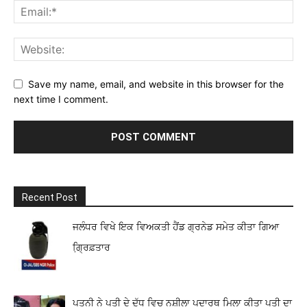
Save my name, email, and website in this browser for the
next time I comment.
Recent Post
ਜਲੰਧਰ ਵਿਖੇ ਇਕ ਵਿਅਕਤੀ ਹੈਂਡ ਗ੍ਰਨੇਡ ਸਮੇਤ ਕੀਤਾ ਗਿਆ
ਗ੍ਰਿ਼ਫ਼ਤਾਰ
ਪਤਨੀ ਨੇ ਪਤੀ ਦੇ ਦੁੱਧ ਵਿਚ ਨਸ਼ੀਲਾ ਪਦਾਰਥ ਮਿਲਾ ਕੀਤਾ ਪਤੀ ਦਾ