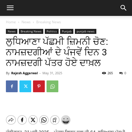
Home
News
Breaking News
News
Breaking News
Politics
Punjab
punjab news
ਲੁਧਿਆਣਾ ਪੱਛਮੀ ਜ਼ਿਮਨੀ ਚੋਣ:
ਨਾਮਜ਼ਦਗੀਆਂ ਦੇ ਪੰਜਵੇਂ ਦਿਨ 3
ਨਾਮਜ਼ਦਗੀ ਪੱਤਰ ਹੋਏ ਦਾਖ਼ਲ
By
Rajesh Aggarwal
-
May 31, 2025
265
0