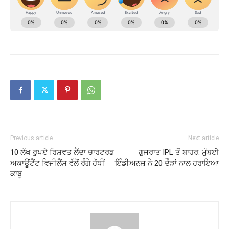
Previous article
Next article
10 ਲੱਖ ਰੁਪਏ ਰਿਸ਼ਵਤ ਲੈਂਦਾ ਚਾਰਟਰਡ
ਗੁਜਰਾਤ IPL ਤੋਂ ਬਾਹਰ: ਮੁੰਬਈ
ਅਕਾਊਂਟੈਂਟ ਵਿਜੀਲੈਂਸ ਵੱਲੋਂ ਰੰਗੇ ਹੱਥੀਂ
ਇੰਡੀਅਨਜ਼ ਨੇ 20 ਦੌੜਾਂ ਨਾਲ ਹਰਾਇਆ
ਕਾਬੂ