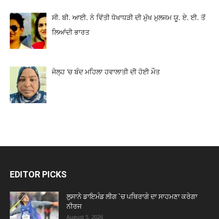
ਸੀ. ਬੀ. ਆਈ. ਨੇ ਵਿੱਤੀ ਧੋਖਾਧੜੀ ਦੀ ਮੁੱਖ ਮੁਲਜਮ ਯੂ. ਏ. ਈ. ਤੋਂ
ਲਿਆਂਦੀ ਭਾਰਤ
ਜੇਲ੍ਹ ’ਚ ਬੰਦ ਮਹਿਲਾ ਹਵਾਲਾਤੀ ਦੀ ਹੋਈ ਮੌਤ
EDITOR PICKS
ਲੁਸਾਨੇ ਡਾਇਮੰਡ ਲੀਗ `ਚ ਪਥਿਰਾਗੇ ਦਾ ਸਾਹਮਣਾ ਕਰੇਗਾ
ਨੀਰਜ
August 5, 2026