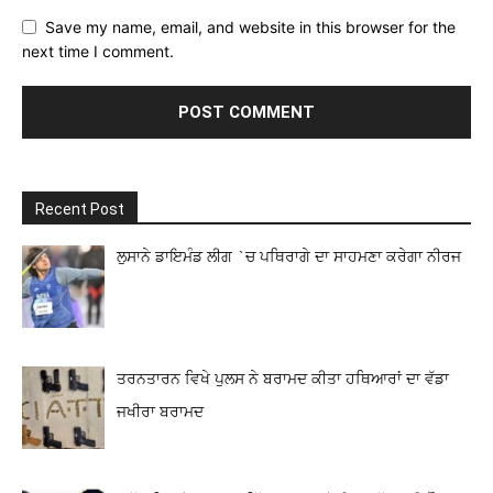
Save my name, email, and website in this browser for the
next time I comment.
Recent Post
ਲੁਸਾਨੇ ਡਾਇਮੰਡ ਲੀਗ `ਚ ਪਥਿਰਾਗੇ ਦਾ ਸਾਹਮਣਾ ਕਰੇਗਾ ਨੀਰਜ
ਤਰਨਤਾਰਨ ਵਿਖੇ ਪੁਲਸ ਨੇ ਬਰਾਮਦ ਕੀਤਾ ਹਥਿਆਰਾਂ ਦਾ ਵੱਡਾ
ਜਖੀਰਾ ਬਰਾਮਦ