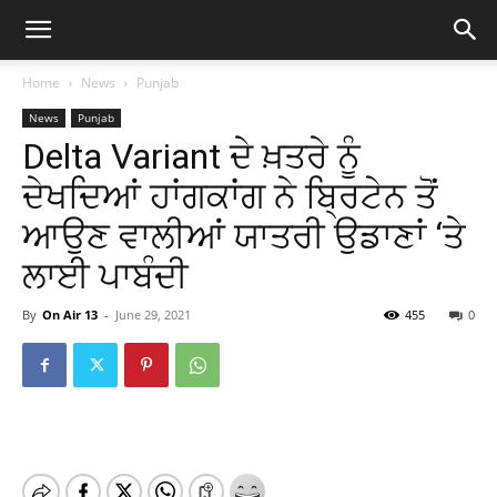
Home
News
Punjab
News
Punjab
Delta Variant ਦੇ ਖ਼ਤਰੇ ਨੂੰ
ਦੇਖਦਿਆਂ ਹਾਂਗਕਾਂਗ ਨੇ ਬ੍ਰਿਟੇਨ ਤੋਂ
ਆਉਣ ਵਾਲੀਆਂ ਯਾਤਰੀ ਉਡਾਣਾਂ ‘ਤੇ
ਲਾਈ ਪਾਬੰਦੀ
By
On Air 13
-
June 29, 2021
455
0