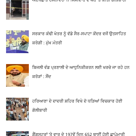
ਸਰਕਾਰ ਕੰਢੀ ਖੇਤਰ ਨੂੰ ਵੱਡੇ ਸੈਰ-ਸਪਾਟਾ ਕੇਂਦਰ ਵਜੋਂ ਉਤਸਾਹਿਤ
ਕਰੇਗੀ : ਮੁੱਖ ਮੰਤਰੀ
ਬਿਜਲੀ ਵੰਡ ਪ੍ਰਣਾਲੀ ਦੇ ਆਧੁਨਿਕੀਕਰਨ ਲਈ ਖਰਚੇ ਜਾ ਰਹੇ ਹਨ
ਕਰੋੜਾਂ : ਸੌਂਦ
ਹਰਿਆਣਾ ਦੇ ਦਾਦਰੀ ਸ਼ਹਿਰ ਵਿਖੇ ਦੋ ਧੜਿਆਂ ਵਿਚਕਾਰ ਹੋਈ
ਗੋਲੀਬਾਰੀ
ਗੈਂਗਸਟਰਾਂ ‘ਤੇ ਵਾਰ ਦੇ 197ਵੇਂ ਦਿਨ 652 ਥਾਈਂ ਹੋਈ ਛਾਪੇਮਾਰੀ