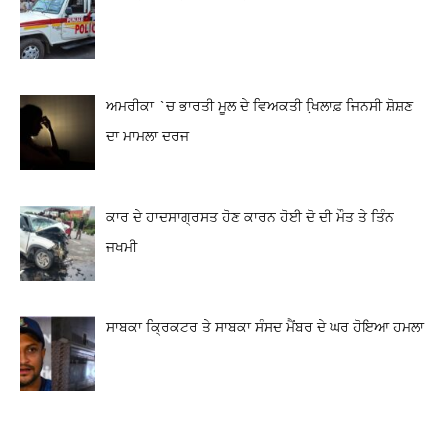
ਅਮਰੀਕਾ `ਚ ਭਾਰਤੀ ਮੂਲ ਦੇ ਵਿਅਕਤੀ ਖਿ਼ਲਾਫ਼ ਜਿਨਸੀ ਸ਼ੋਸ਼ਣ
ਦਾ ਮਾਮਲਾ ਦਰਜ
ਕਾਰ ਦੇ ਹਾਦਸਾਗ੍ਰਸਤ ਹੋਣ ਕਾਰਨ ਹੋਈ ਦੋ ਦੀ ਮੌਤ ਤੇ ਤਿੰਨ
ਜਖਮੀ
ਸਾਬਕਾ ਕ੍ਰਿਕਟਰ ਤੇ ਸਾਬਕਾ ਸੰਸਦ ਮੈਂਬਰ ਦੇ ਘਰ ਹੋਇਆ ਹਮਲਾ