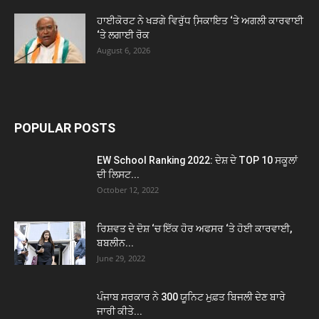
ਹਾਈਕੋਰਟ ਨੇ ਖੜਗੇ ਵਿਰੁੱਧ ਸਿ਼ਕਾਇਤ ‘ਤੇ ਅਗਲੀ ਕਾਰਵਾਈ
‘ਤੇ ਲਗਾਈ ਰੋਕ
August 6, 2026
POPULAR POSTS
EW School Ranking 2022: ਦੇਸ਼ ਦੇ TOP 10 ਸਕੂਲਾਂ
ਦੀ ਲਿਸਟ...
October 12, 2022
ਰਿਸ਼ਵਤ ਦੇ ਦੋਸ਼ ‘ਚ ਇੱਕ ਹੋਰ ਅਫਸਰ ‘ਤੇ ਹੋਈ ਕਾਰਵਾਈ,
ਬਬਲੀਨ...
June 29, 2022
ਪੰਜਾਬ ਸਰਕਾਰ ਨੇ 300 ਯੂਨਿਟ ਮੁਫ਼ਤ ਬਿਜਲੀ ਦੇਣ ਬਾਰੇ
ਜਾਰੀ ਕੀਤੇ...