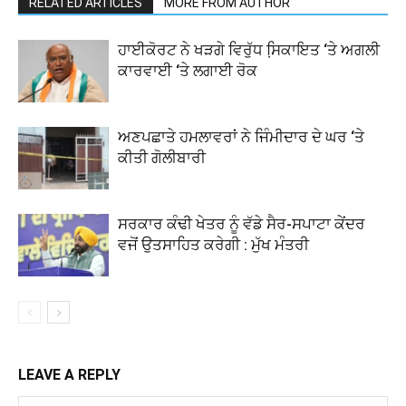
RELATED ARTICLES
MORE FROM AUTHOR
ਹਾਈਕੋਰਟ ਨੇ ਖੜਗੇ ਵਿਰੁੱਧ ਸਿ਼ਕਾਇਤ ‘ਤੇ ਅਗਲੀ
ਕਾਰਵਾਈ ‘ਤੇ ਲਗਾਈ ਰੋਕ
ਅਣਪਛਾਤੇ ਹਮਲਾਵਰਾਂ ਨੇ ਜਿੰਮੀਦਾਰ ਦੇ ਘਰ ‘ਤੇ
ਕੀਤੀ ਗੋਲੀਬਾਰੀ
ਸਰਕਾਰ ਕੰਢੀ ਖੇਤਰ ਨੂੰ ਵੱਡੇ ਸੈਰ-ਸਪਾਟਾ ਕੇਂਦਰ
ਵਜੋਂ ਉਤਸਾਹਿਤ ਕਰੇਗੀ : ਮੁੱਖ ਮੰਤਰੀ
LEAVE A REPLY