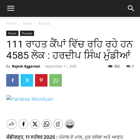
Home
News
Punjab
News
Punjab
111 ਰਾਹਤ ਕੈਂਪਾਂ ਵਿੱਚ ਰਹਿ ਰਹੇ ਹਨ
4585 ਲੋਕ : ਹਰਦੀਪ ਸਿੰਘ ਮੁੰਡੀਆਂ
By
Rajesh Aggarwal
-
September 11, 2025
332
0
ਚੰਡੀਗੜ੍ਹ, 11 ਸਤੰਬਰ 2025 :
ਪੰਜਾਬ ਦੇ ਮਾਲ, ਮੁੜ ਵਸੇਬਾ ਅਤੇ ਆਫ਼ਤ