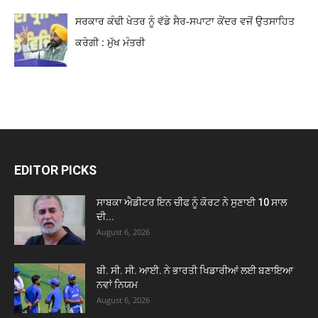
ਸਰਕਾਰ ਕੰਢੀ ਖੇਤਰ ਨੂੰ ਵੱਡੇ ਸੈਰ-ਸਪਾਟਾ ਕੇਂਦਰ ਵਜੋਂ ਉਤਸਾਹਿਤ
ਕਰੇਗੀ : ਮੁੱਖ ਮੰਤਰੀ
EDITOR PICKS
ਸਾਬਕਾ ਐਡੀਟਰ ਇਨ ਚੀਫ ਨੂੰ ਕੋਰਟ ਨੇ ਸੁਣਾਈ 10 ਸਾਲ
ਦੀ...
August 6, 2026
ਬੀ. ਸੀ. ਸੀ. ਆਈ. ਨੇ ਭਾਰਤੀ ਖਿਡਾਰੀਆਂ ਲਈ ਬਣਾਇਆ
ਨਵਾਂ ਨਿਯਮ
August 6, 2026