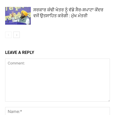
ਸਰਕਾਰ ਕੰਢੀ ਖੇਤਰ ਨੂੰ ਵੱਡੇ ਸੈਰ-ਸਪਾਟਾ ਕੇਂਦਰ
ਵਜੋਂ ਉਤਸਾਹਿਤ ਕਰੇਗੀ : ਮੁੱਖ ਮੰਤਰੀ
LEAVE A REPLY