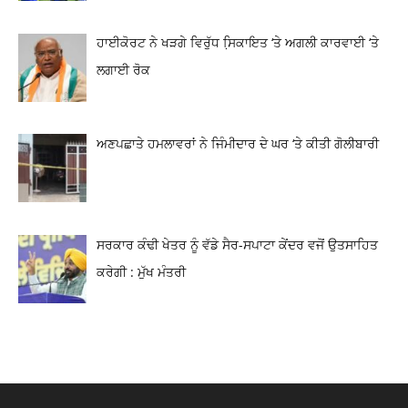
ਹਾਈਕੋਰਟ ਨੇ ਖੜਗੇ ਵਿਰੁੱਧ ਸਿ਼ਕਾਇਤ ‘ਤੇ ਅਗਲੀ ਕਾਰਵਾਈ ‘ਤੇ
ਲਗਾਈ ਰੋਕ
ਅਣਪਛਾਤੇ ਹਮਲਾਵਰਾਂ ਨੇ ਜਿੰਮੀਦਾਰ ਦੇ ਘਰ ‘ਤੇ ਕੀਤੀ ਗੋਲੀਬਾਰੀ
ਸਰਕਾਰ ਕੰਢੀ ਖੇਤਰ ਨੂੰ ਵੱਡੇ ਸੈਰ-ਸਪਾਟਾ ਕੇਂਦਰ ਵਜੋਂ ਉਤਸਾਹਿਤ
ਕਰੇਗੀ : ਮੁੱਖ ਮੰਤਰੀ