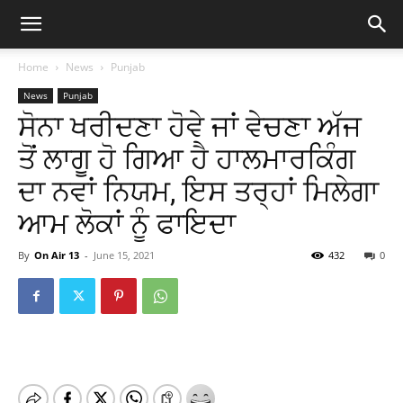
Home
News
Punjab
News
Punjab
ਸੋਨਾ ਖਰੀਦਣਾ ਹੋਵੇ ਜਾਂ ਵੇਚਣਾ ਅੱਜ
ਤੋਂ ਲਾਗੂ ਹੋ ਗਿਆ ਹੈ ਹਾਲਮਾਰਕਿੰਗ
ਦਾ ਨਵਾਂ ਨਿਯਮ, ਇਸ ਤਰ੍ਹਾਂ ਮਿਲੇਗਾ
ਆਮ ਲੋਕਾਂ ਨੂੰ ਫਾਇਦਾ
By
On Air 13
-
June 15, 2021
432
0