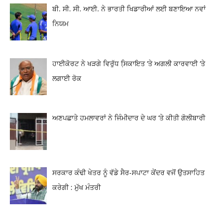
ਬੀ. ਸੀ. ਸੀ. ਆਈ. ਨੇ ਭਾਰਤੀ ਖਿਡਾਰੀਆਂ ਲਈ ਬਣਾਇਆ ਨਵਾਂ
ਨਿਯਮ
ਹਾਈਕੋਰਟ ਨੇ ਖੜਗੇ ਵਿਰੁੱਧ ਸਿ਼ਕਾਇਤ ‘ਤੇ ਅਗਲੀ ਕਾਰਵਾਈ ‘ਤੇ
ਲਗਾਈ ਰੋਕ
ਅਣਪਛਾਤੇ ਹਮਲਾਵਰਾਂ ਨੇ ਜਿੰਮੀਦਾਰ ਦੇ ਘਰ ‘ਤੇ ਕੀਤੀ ਗੋਲੀਬਾਰੀ
ਸਰਕਾਰ ਕੰਢੀ ਖੇਤਰ ਨੂੰ ਵੱਡੇ ਸੈਰ-ਸਪਾਟਾ ਕੇਂਦਰ ਵਜੋਂ ਉਤਸਾਹਿਤ
ਕਰੇਗੀ : ਮੁੱਖ ਮੰਤਰੀ