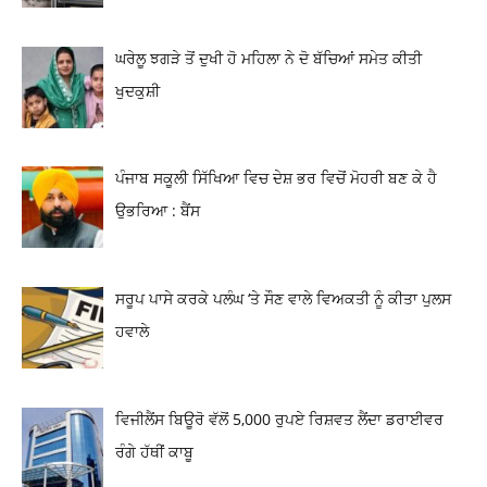
ਘਰੇਲੂ ਝਗੜੇ ਤੋਂ ਦੁਖੀ ਹੋ ਮਹਿਲਾ ਨੇ ਦੋ ਬੱਚਿਆਂ ਸਮੇਤ ਕੀਤੀ
ਖੁਦਕੁਸ਼ੀ
ਪੰਜਾਬ ਸਕੂਲੀ ਸਿੱਖਿਆ ਵਿਚ ਦੇਸ਼ ਭਰ ਵਿਚੋਂ ਮੋਹਰੀ ਬਣ ਕੇ ਹੈ
ਉਭਰਿਆ : ਬੈਂਸ
ਸਰੂਪ ਪਾਸੇ ਕਰਕੇ ਪਲੰਘ ‘ਤੇ ਸੌਣ ਵਾਲੇ ਵਿਅਕਤੀ ਨੂੰ ਕੀਤਾ ਪੁਲਸ
ਹਵਾਲੇ
ਵਿਜੀਲੈਂਸ ਬਿਊਰੋ ਵੱਲੋਂ 5,000 ਰੁਪਏ ਰਿਸ਼ਵਤ ਲੈਂਦਾ ਡਰਾਈਵਰ
ਰੰਗੇ ਹੱਥੀਂ ਕਾਬੂ