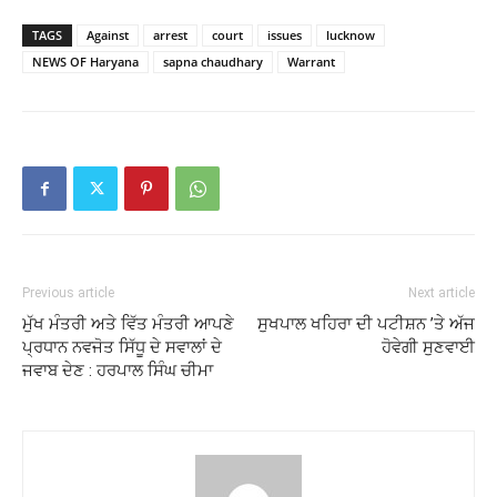
TAGS
Against
arrest
court
issues
lucknow
NEWS OF Haryana
sapna chaudhary
Warrant
Previous article
Next article
ਮੁੱਖ ਮੰਤਰੀ ਅਤੇ ਵਿੱਤ ਮੰਤਰੀ ਆਪਣੇ
ਸੁਖਪਾਲ ਖਹਿਰਾ ਦੀ ਪਟੀਸ਼ਨ ’ਤੇ ਅੱਜ
ਪ੍ਰਧਾਨ ਨਵਜੋਤ ਸਿੱਧੂ ਦੇ ਸਵਾਲਾਂ ਦੇ
ਹੋਵੇਗੀ ਸੁਣਵਾਈ
ਜਵਾਬ ਦੇਣ : ਹਰਪਾਲ ਸਿੰਘ ਚੀਮਾ