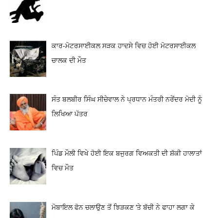
ਕਾਰ-ਮੋਟਰਸਾਈਕਲ ਸੜਕ ਹਾਦਸੇ ਵਿਚ ਹੋਈ ਮੋਟਰਸਾਈਕਲ
ਚਾਲਕ ਦੀ ਮੌਤ
ਸੰਤ ਬਲਬੀਰ ਸਿੰਘ ਸੀਚੇਵਾਲ ਨੇ ਪ੍ਰਧਾਨ ਮੰਤਰੀ ਨਰੇਂਦਰ ਮੋਦੀ ਨੂੰ
ਲਿਖਿਆ ਪੱਤਰ
ਪਿੰਡ ਮੌਲੀ ਵਿਖੇ ਹੋਈ ਇਕ ਬਜੁਰਗ ਵਿਅਕਤੀ ਦੀ ਸ਼ੱਕੀ ਹਾਲਾਤਾਂ
ਵਿਚ ਮੌਤ
ਮੋਬਾਇਲ ਫੋਨ ਚਲਾਉਣ ਤੋਂ ਝਿੜਕਣ ‘ਤੇ ਬੱਚੀ ਨੇ ਫਾਹਾ ਲਗਾ ਕੇ