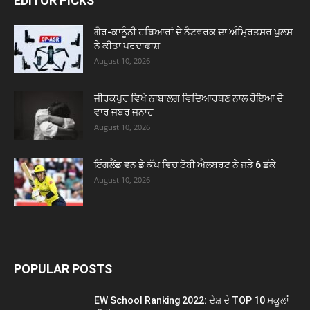
EDITOR PICKS
ਗੈਰ-ਕਾਨੂੰਨੀ ਹਥਿਆਰਾਂ ਦੇ ਨੈਟਵਰਕ ਦਾ ਅੰਮ੍ਰਿਤਸਰ ਪੁਲਸ
ਨੇ ਕੀਤਾ ਪਰਦਾਫਾਸ਼
August 10, 2026
ਜੀਰਕਪੁਰ ਵਿਖੇ ਨਾਬਾਲਗ ਵਿਦਿਆਰਥਣ ਨਾਲ ਹੋਇਆ ਦੋ
ਵਾਰ ਜਬਰ ਜਨਾਹ
August 10, 2026
ਇੰਗਲੈਂਡ ਵਨ ਡੇ ਕੱਪ ਵਿਚ ਟੋਬੀ ਐਲਬਰਟ ਨੇ ਜੜੇ 6 ਛੱਕੇ
August 10, 2026
POPULAR POSTS
EW School Ranking 2022: ਦੇਸ਼ ਦੇ TOP 10 ਸਕੂਲਾਂ