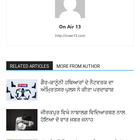
On Air 13
http://onair13.com
RELATED ARTICLES
MORE FROM AUTHOR
ਗੈਰ-ਕਾਨੂੰਨੀ ਹਥਿਆਰਾਂ ਦੇ ਨੈਟਵਰਕ ਦਾ
ਅੰਮ੍ਰਿਤਸਰ ਪੁਲਸ ਨੇ ਕੀਤਾ ਪਰਦਾਫਾਸ਼
ਜੀਰਕਪੁਰ ਵਿਖੇ ਨਾਬਾਲਗ ਵਿਦਿਆਰਥਣ ਨਾਲ
ਹੋਇਆ ਦੋ ਵਾਰ ਜਬਰ ਜਨਾਹ