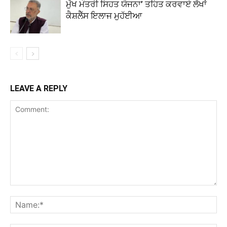
ਮੁੱਖ ਮੰਤਰੀ ਸਿਹਤ ਯੋਜਨਾ’ ਤਹਿਤ ਕਰਵਾਏ ਲੱਖਾਂ
ਕੈਸ਼ਲੈੱਸ ਇਲਾਜ ਮੁਹੱਈਆ
LEAVE A REPLY