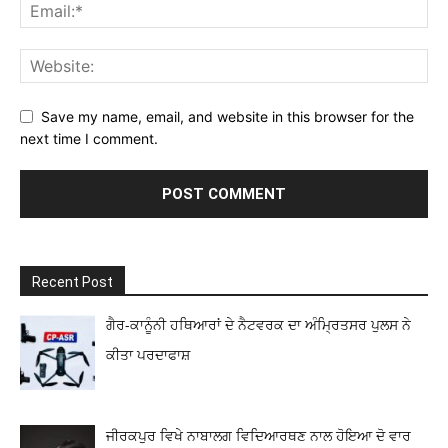
Save my name, email, and website in this browser for the
next time I comment.
Recent Post
ਗੈਰ-ਕਾਨੂੰਨੀ ਹਥਿਆਰਾਂ ਦੇ ਨੈਟਵਰਕ ਦਾ ਅੰਮ੍ਰਿਤਸਰ ਪੁਲਸ ਨੇ
ਕੀਤਾ ਪਰਦਾਫਾਸ਼
ਜੀਰਕਪੁਰ ਵਿਖੇ ਨਾਬਾਲਗ ਵਿਦਿਆਰਥਣ ਨਾਲ ਹੋਇਆ ਦੋ ਵਾਰ