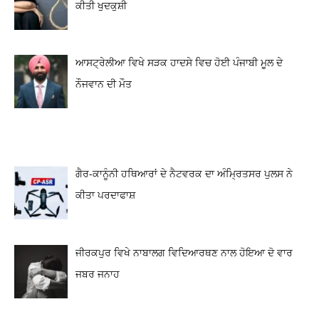
ਕੀਤੀ ਖੁਦਕੁਸ਼ੀ
ਆਸਟ੍ਰੇਲੀਆ ਵਿਖੇ ਸੜਕ ਹਾਦਸੇ ਵਿਚ ਹੋਈ ਪੰਜਾਬੀ ਮੂਲ ਦੇ
ਨੌਜਵਾਨ ਦੀ ਮੌਤ
ਗੈਰ-ਕਾਨੂੰਨੀ ਹਥਿਆਰਾਂ ਦੇ ਨੈਟਵਰਕ ਦਾ ਅੰਮ੍ਰਿਤਸਰ ਪੁਲਸ ਨੇ
ਕੀਤਾ ਪਰਦਾਫਾਸ਼
ਜੀਰਕਪੁਰ ਵਿਖੇ ਨਾਬਾਲਗ ਵਿਦਿਆਰਥਣ ਨਾਲ ਹੋਇਆ ਦੋ ਵਾਰ
ਜਬਰ ਜਨਾਹ