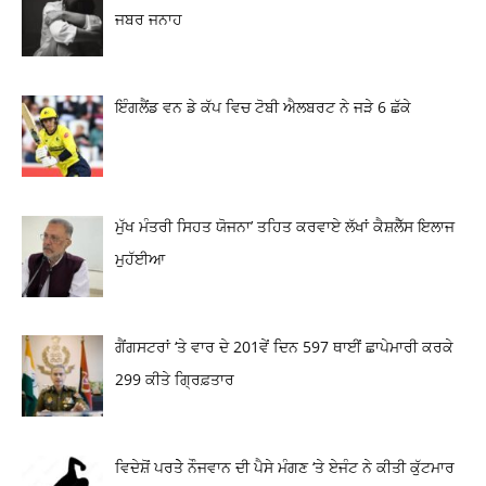
ਜਬਰ ਜਨਾਹ
ਇੰਗਲੈਂਡ ਵਨ ਡੇ ਕੱਪ ਵਿਚ ਟੋਬੀ ਐਲਬਰਟ ਨੇ ਜੜੇ 6 ਛੱਕੇ
ਮੁੱਖ ਮੰਤਰੀ ਸਿਹਤ ਯੋਜਨਾ’ ਤਹਿਤ ਕਰਵਾਏ ਲੱਖਾਂ ਕੈਸ਼ਲੈੱਸ ਇਲਾਜ
ਮੁਹੱਈਆ
ਗੈਂਗਸਟਰਾਂ ‘ਤੇ ਵਾਰ ਦੇ 201ਵੇਂ ਦਿਨ 597 ਥਾਈਂ ਛਾਪੇਮਾਰੀ ਕਰਕੇ
299 ਕੀਤੇ ਗ੍ਰਿਫ਼ਤਾਰ
ਵਿਦੇਸ਼ੋਂ ਪਰਤੇੇ ਨੌਜਵਾਨ ਦੀ ਪੈਸੇ ਮੰਗਣ ‘ਤੇ ਏਜੰਟ ਨੇ ਕੀਤੀ ਕੁੱਟਮਾਰ