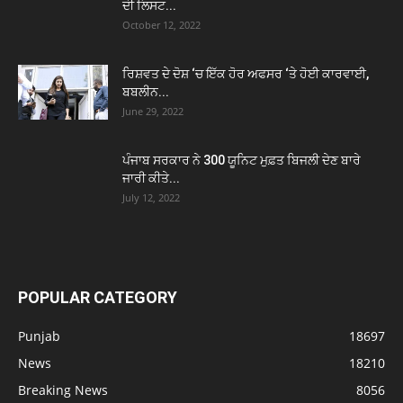
ਦੀ ਲਿਸਟ...
October 12, 2022
ਰਿਸ਼ਵਤ ਦੇ ਦੋਸ਼ ‘ਚ ਇੱਕ ਹੋਰ ਅਫਸਰ ‘ਤੇ ਹੋਈ ਕਾਰਵਾਈ,
ਬਬਲੀਨ...
June 29, 2022
ਪੰਜਾਬ ਸਰਕਾਰ ਨੇ 300 ਯੂਨਿਟ ਮੁਫ਼ਤ ਬਿਜਲੀ ਦੇਣ ਬਾਰੇ
ਜਾਰੀ ਕੀਤੇ...
July 12, 2022
POPULAR CATEGORY
Punjab
18697
News
18210
Breaking News
8056