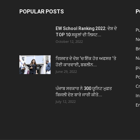
POPULAR POSTS
P
EW School Ranking 2022: ਦੇਸ਼ ਦੇ
P
TOP 10 ਸਕੂਲਾਂ ਦੀ ਲਿਸਟ...
N
October 12, 2022
B
N
ਰਿਸ਼ਵਤ ਦੇ ਦੋਸ਼ ‘ਚ ਇੱਕ ਹੋਰ ਅਫਸਰ ‘ਤੇ
ਹੋਈ ਕਾਰਵਾਈ, ਬਬਲੀਨ...
p
June 29, 2022
Po
C
ਪੰਜਾਬ ਸਰਕਾਰ ਨੇ 300 ਯੂਨਿਟ ਮੁਫ਼ਤ
ਬਿਜਲੀ ਦੇਣ ਬਾਰੇ ਜਾਰੀ ਕੀਤੇ...
In
July 12, 2022
E