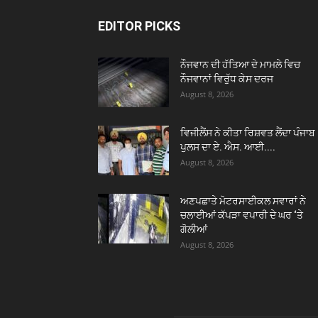
EDITOR PICKS
ਨੌਜਵਾਨ ਦੀ ਹੱਤਿਆ ਦੇ ਮਾਮਲੇ ਵਿਚ
ਨੌਜਵਾਨਾਂ ਵਿਰੁੱਧ ਕੇਸ ਦਰਜ
August 8, 2026
ਵਿਜੀਲੈਂਸ ਨੇ ਕੀਤਾ ਰਿਸ਼ਵਤ ਲੈਂਦਾ ਪੰਜਾਬ
ਪੁਲਸ ਦਾ ਏ. ਐਸ. ਆਈ....
August 8, 2026
ਅਣਪਛਾਤੇ ਮੋਟਰਸਾਈਕਲ ਸਵਾਰਾਂ ਨੇ
ਚਲਾਈਆਂ ਕੱਪੜਾ ਵਪਾਰੀ ਦੇ ਘਰ ‘ਤੇ
ਗੋਲੀਆਂ
August 8, 2026