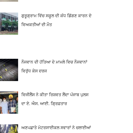
ਗੁਰੂਗ੍ਰਾਮ ਵਿੱਚ ਸਕੂਲ ਦੀ ਕੰਧ ਡਿੱਗਣ ਕਾਰਨ ਦੋ
ਵਿਅਕਤੀਆਂ ਦੀ ਮੌਤ
ਨੌਜਵਾਨ ਦੀ ਹੱਤਿਆ ਦੇ ਮਾਮਲੇ ਵਿਚ ਨੌਜਵਾਨਾਂ
ਵਿਰੁੱਧ ਕੇਸ ਦਰਜ
ਵਿਜੀਲੈਂਸ ਨੇ ਕੀਤਾ ਰਿਸ਼ਵਤ ਲੈਂਦਾ ਪੰਜਾਬ ਪੁਲਸ
ਦਾ ਏ. ਐਸ. ਆਈ. ਗ੍ਰਿਫ਼ਤਾਰ
ਅਣਪਛਾਤੇ ਮੋਟਰਸਾਈਕਲ ਸਵਾਰਾਂ ਨੇ ਚਲਾਈਆਂ