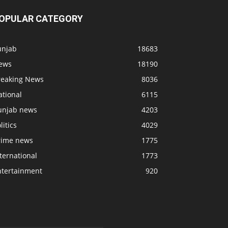
OPULAR CATEGORY
unjab
18683
ews
18190
reaking News
8036
ational
6115
unjab news
4203
litics
4029
rime news
1775
ternational
1773
ntertainment
920