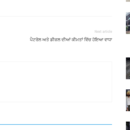
Next article
ਪੈਟਰੋਲ ਅਤੇ ਡੀਜ਼ਲ ਦੀਆਂ ਕੀਮਤਾਂ ਵਿੱਚ ਹੋਇਆ ਵਾਧਾ