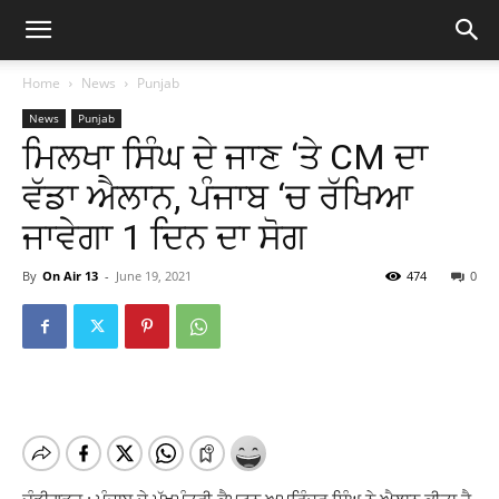
Home
News
Punjab
News
Punjab
ਮਿਲਖਾ ਸਿੰਘ ਦੇ ਜਾਣ ‘ਤੇ CM ਦਾ
ਵੱਡਾ ਐਲਾਨ, ਪੰਜਾਬ ‘ਚ ਰੱਖਿਆ
ਜਾਵੇਗਾ 1 ਦਿਨ ਦਾ ਸੋਗ
By
On Air 13
-
June 19, 2021
474
0