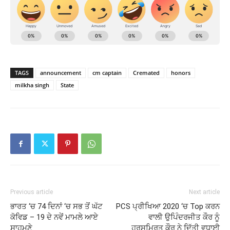
TAGS
announcement
cm captain
Cremated
honors
milkha singh
State
Previous article
Next article
ਭਾਰਤ ‘ਚ 74 ਦਿਨਾਂ ‘ਚ ਸਭ ਤੋਂ ਘੱਟ
PCS ਪ੍ਰੀਖਿਆ 2020 ‘ਚ Top ਕਰਨ
ਕੋਵਿਡ – 19 ਦੇ ਨਵੇਂ ਮਾਮਲੇ ਆਏ
ਵਾਲੀ ਉਪਿੰਦਰਜੀਤ ਕੌਰ ਨੂੰ
ਸਾਹਮਣੇ
ਹਰਸਮਿਰਤ ਕੌਰ ਨੇ ਦਿੱਤੀ ਵਧਾਈ