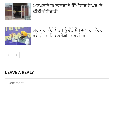
ਅਣਪਛਾਤੇ ਹਮਲਾਵਰਾਂ ਨੇ ਜਿੰਮੀਦਾਰ ਦੇ ਘਰ ‘ਤੇ
ਕੀਤੀ ਗੋਲੀਬਾਰੀ
ਸਰਕਾਰ ਕੰਢੀ ਖੇਤਰ ਨੂੰ ਵੱਡੇ ਸੈਰ-ਸਪਾਟਾ ਕੇਂਦਰ
ਵਜੋਂ ਉਤਸਾਹਿਤ ਕਰੇਗੀ : ਮੁੱਖ ਮੰਤਰੀ
LEAVE A REPLY