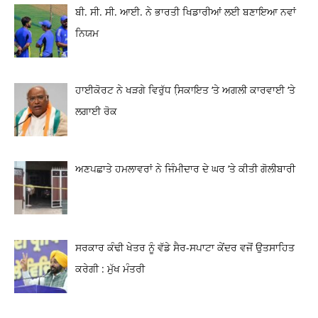
ਬੀ. ਸੀ. ਸੀ. ਆਈ. ਨੇ ਭਾਰਤੀ ਖਿਡਾਰੀਆਂ ਲਈ ਬਣਾਇਆ ਨਵਾਂ
ਨਿਯਮ
ਹਾਈਕੋਰਟ ਨੇ ਖੜਗੇ ਵਿਰੁੱਧ ਸਿ਼ਕਾਇਤ ‘ਤੇ ਅਗਲੀ ਕਾਰਵਾਈ ‘ਤੇ
ਲਗਾਈ ਰੋਕ
ਅਣਪਛਾਤੇ ਹਮਲਾਵਰਾਂ ਨੇ ਜਿੰਮੀਦਾਰ ਦੇ ਘਰ ‘ਤੇ ਕੀਤੀ ਗੋਲੀਬਾਰੀ
ਸਰਕਾਰ ਕੰਢੀ ਖੇਤਰ ਨੂੰ ਵੱਡੇ ਸੈਰ-ਸਪਾਟਾ ਕੇਂਦਰ ਵਜੋਂ ਉਤਸਾਹਿਤ
ਕਰੇਗੀ : ਮੁੱਖ ਮੰਤਰੀ