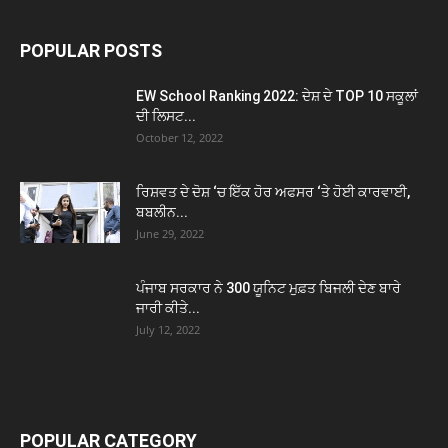
POPULAR POSTS
EW School Ranking 2022: ਦੇਸ਼ ਦੇ TOP 10 ਸਕੂਲਾਂ
ਦੀ ਲਿਸਟ...
October 12, 2022
ਰਿਸ਼ਵਤ ਦੇ ਦੋਸ਼ ‘ਚ ਇੱਕ ਹੋਰ ਅਫਸਰ ‘ਤੇ ਹੋਈ ਕਾਰਵਾਈ,
ਬਬਲੀਨ...
June 29, 2022
ਪੰਜਾਬ ਸਰਕਾਰ ਨੇ 300 ਯੂਨਿਟ ਮੁਫ਼ਤ ਬਿਜਲੀ ਦੇਣ ਬਾਰੇ
ਜਾਰੀ ਕੀਤੇ...
July 12, 2022
POPULAR CATEGORY