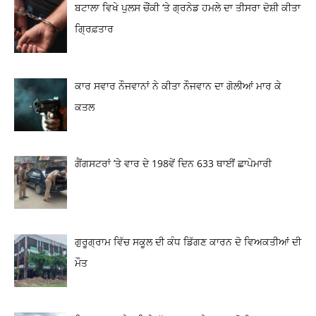
ਬਟਾਲਾ ਵਿਖੇ ਪੁਲਸ ਚੌਂਕੀ ‘ਤੇ ਗ੍ਰਨੇਡ ਹਮਲੇ ਦਾ ਤੀਸਰਾ ਦੋਸ਼ੀ ਕੀਤਾ
ਗ੍ਰਿਫ਼ਤਾਰ
ਕਾਰ ਸਵਾਰ ਨੌਜਵਾਨਾਂ ਨੇ ਕੀਤਾ ਨੌਜਵਾਨ ਦਾ ਗੋਲੀਆਂ ਮਾਰ ਕੇ
ਕਤਲ
ਗੈਂਗਸਟਰਾਂ ’ਤੇ ਵਾਰ ਦੇ 198ਵੇਂ ਦਿਨ 633 ਥਾਈਂ ਛਾਪੇਮਾਰੀ
ਗੁਰੂਗ੍ਰਾਮ ਵਿੱਚ ਸਕੂਲ ਦੀ ਕੰਧ ਡਿੱਗਣ ਕਾਰਨ ਦੋ ਵਿਅਕਤੀਆਂ ਦੀ
ਮੌਤ