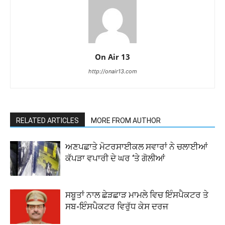
On Air 13
http://onair13.com
RELATED ARTICLES
MORE FROM AUTHOR
ਅਣਪਛਾਤੇ ਮੋਟਰਸਾਈਕਲ ਸਵਾਰਾਂ ਨੇ ਚਲਾਈਆਂ
ਕੱਪੜਾ ਵਪਾਰੀ ਦੇ ਘਰ ‘ਤੇ ਗੋਲੀਆਂ
ਸਬੂਤਾਂ ਨਾਲ ਛੇੜਛਾੜ ਮਾਮਲੇ ਵਿਚ ਇੰਸਪੈਕਟਰ ਤੇ
ਸਬ-ਇੰਸਪੈਕਟਰ ਵਿਰੁੱਧ ਕੇਸ ਦਰਜ