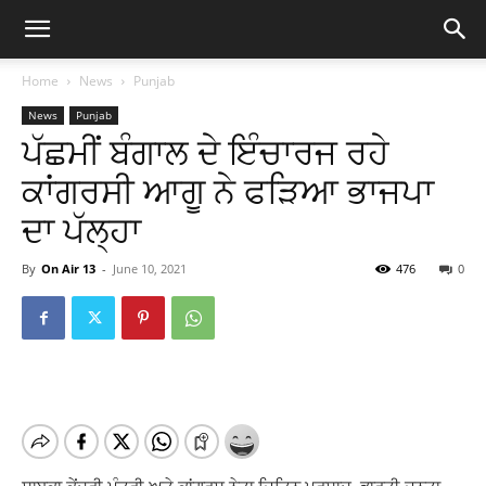
Home
News
Punjab
News
Punjab
ਪੱਛਮੀਂ ਬੰਗਾਲ ਦੇ ਇੰਚਾਰਜ ਰਹੇ
ਕਾਂਗਰਸੀ ਆਗੂ ਨੇ ਫੜਿਆ ਭਾਜਪਾ
ਦਾ ਪੱਲ੍ਹਾ
By
On Air 13
-
June 10, 2021
476
0