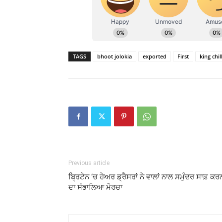
TAGS
bhoot jolokia
exported
First
king chill
Previous article
ਬ੍ਰਿਟੇਨ ‘ਚ ਹੇਅਰ ਡ੍ਰੈਸਰਾਂ ਨੇ ਵਾਲਾਂ ਨਾਲ ਸਮੁੰਦਰ ਸਾਫ਼ ਕਰ
ਦਾ ਸੰਭਾਲਿਆ ਮੋਰਚਾ