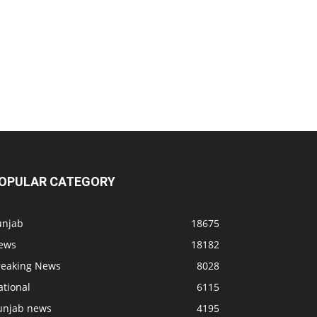
OPULAR CATEGORY
unjab
18675
ews
18182
reaking News
8028
ational
6115
unjab news
4195