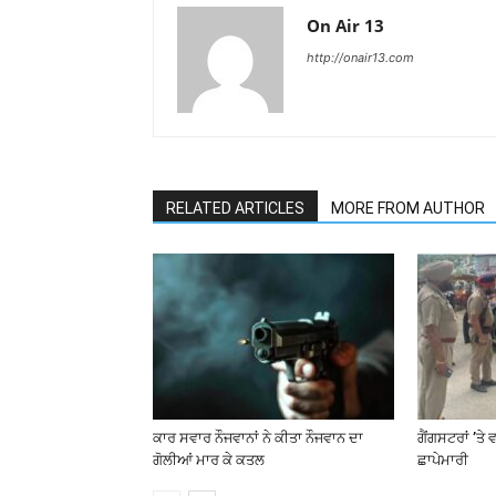
On Air 13
http://onair13.com
RELATED ARTICLES
MORE FROM AUTHOR
ਕਾਰ ਸਵਾਰ ਨੌਜਵਾਨਾਂ ਨੇ ਕੀਤਾ ਨੌਜਵਾਨ ਦਾ
ਗੈਂਗਸਟਰਾਂ ’ਤੇ
ਗੋਲੀਆਂ ਮਾਰ ਕੇ ਕਤਲ
ਛਾਪੇਮਾਰੀ