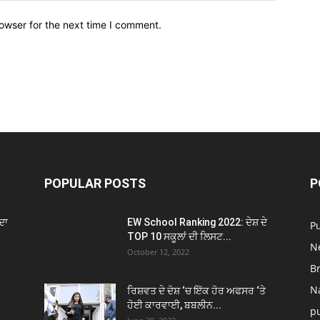
owser for the next time I comment.
POPULAR POSTS
P
ਦਾ
EW School Ranking 2022: ਦੇਸ਼ ਦੇ
P
TOP 10 ਸਕੂਲਾਂ ਦੀ ਲਿਸਟ...
N
October 12, 2022
B
N
ਰਿਸ਼ਵਤ ਦੇ ਦੋਸ਼ ‘ਚ ਇੱਕ ਹੋਰ ਅਫਸਰ ‘ਤੇ
ਹੋਈ ਕਾਰਵਾਈ, ਬਬਲੀਨ...
p