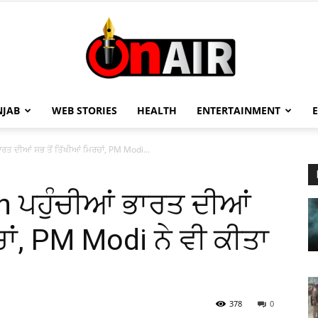
NJAB
WEB STORIES
HEALTH
ENTERTAINMENT
On
ਰਤ ਦੀਆਂ ਸਭ ਤੋਂ ਤਿੱਖੀਆਂ ਮਿਰਚਾਂ, PM Modi...
 ਪਹੁੰਚੀਆਂ ਭਾਰਤ ਦੀਆਂ
Air
ਚਾਂ, PM Modi ਨੇ ਵੀ ਕੀਤਾ
378
0
13