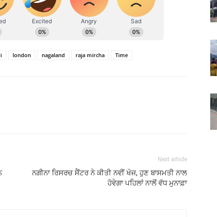
i
london
nagaland
raja mircha
Time
Next article
ਨ
ਨਗੀਨਾ ਰਿਸਰਚ ਸੈਂਟਰ ਨੇ ਕੀਤੀ ਨਵੀਂ ਖੋਜ, ਹੁਣ ਬਾਸਮਤੀ ਨਾਲ
ਹੋਵੇਗਾ ਪਹਿਲਾਂ ਨਾਲੋਂ ਵੱਧ ਮੁਨਾਫ਼ਾ