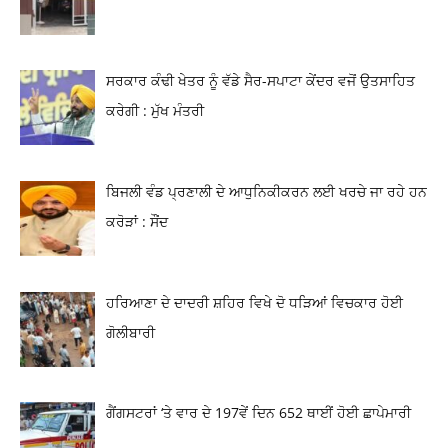
ਸਰਕਾਰ ਕੰਢੀ ਖੇਤਰ ਨੂੰ ਵੱਡੇ ਸੈਰ-ਸਪਾਟਾ ਕੇਂਦਰ ਵਜੋਂ ਉਤਸਾਹਿਤ
ਕਰੇਗੀ : ਮੁੱਖ ਮੰਤਰੀ
ਬਿਜਲੀ ਵੰਡ ਪ੍ਰਣਾਲੀ ਦੇ ਆਧੁਨਿਕੀਕਰਨ ਲਈ ਖਰਚੇ ਜਾ ਰਹੇ ਹਨ
ਕਰੋੜਾਂ : ਸੌਂਦ
ਹਰਿਆਣਾ ਦੇ ਦਾਦਰੀ ਸ਼ਹਿਰ ਵਿਖੇ ਦੋ ਧੜਿਆਂ ਵਿਚਕਾਰ ਹੋਈ
ਗੋਲੀਬਾਰੀ
ਗੈਂਗਸਟਰਾਂ ‘ਤੇ ਵਾਰ ਦੇ 197ਵੇਂ ਦਿਨ 652 ਥਾਈਂ ਹੋਈ ਛਾਪੇਮਾਰੀ