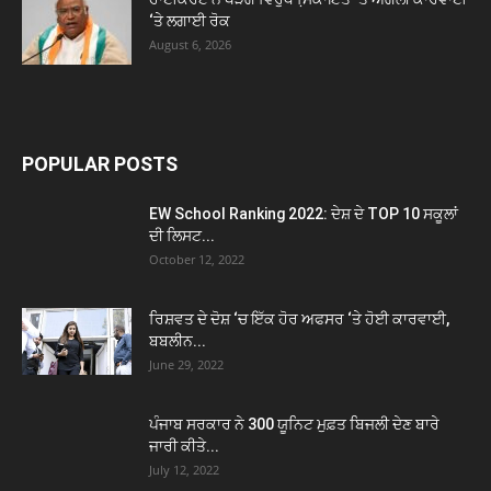
‘ਤੇ ਲਗਾਈ ਰੋਕ
August 6, 2026
POPULAR POSTS
EW School Ranking 2022: ਦੇਸ਼ ਦੇ TOP 10 ਸਕੂਲਾਂ
ਦੀ ਲਿਸਟ...
October 12, 2022
ਰਿਸ਼ਵਤ ਦੇ ਦੋਸ਼ ‘ਚ ਇੱਕ ਹੋਰ ਅਫਸਰ ‘ਤੇ ਹੋਈ ਕਾਰਵਾਈ,
ਬਬਲੀਨ...
June 29, 2022
ਪੰਜਾਬ ਸਰਕਾਰ ਨੇ 300 ਯੂਨਿਟ ਮੁਫ਼ਤ ਬਿਜਲੀ ਦੇਣ ਬਾਰੇ
ਜਾਰੀ ਕੀਤੇ...
July 12, 2022