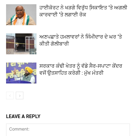
ਹਾਈਕੋਰਟ ਨੇ ਖੜਗੇ ਵਿਰੁੱਧ ਸਿ਼ਕਾਇਤ ‘ਤੇ ਅਗਲੀ
ਕਾਰਵਾਈ ‘ਤੇ ਲਗਾਈ ਰੋਕ
ਅਣਪਛਾਤੇ ਹਮਲਾਵਰਾਂ ਨੇ ਜਿੰਮੀਦਾਰ ਦੇ ਘਰ ‘ਤੇ
ਕੀਤੀ ਗੋਲੀਬਾਰੀ
ਸਰਕਾਰ ਕੰਢੀ ਖੇਤਰ ਨੂੰ ਵੱਡੇ ਸੈਰ-ਸਪਾਟਾ ਕੇਂਦਰ
ਵਜੋਂ ਉਤਸਾਹਿਤ ਕਰੇਗੀ : ਮੁੱਖ ਮੰਤਰੀ
LEAVE A REPLY