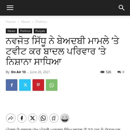
Home
News
Politics
News
Politics
Punjab
ਨਵਜੋਤ ਸਿੱਧੂ ਨੇ ਬੇਅਦਬੀ ਮਾਮਲੇ ’ਤੇ
ਟਵੀਟ ਕਰ ਬਾਦਲ ਪਰਿਵਾਰ ‘ਤੇ
ਨਿਸ਼ਾਨਾ ਸਾਧਿਆ
By
On Air 13
-
June 26, 2021
526
0