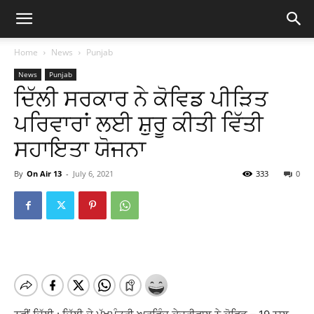
Home
News
Punjab
News
Punjab
ਦਿੱਲੀ ਸਰਕਾਰ ਨੇ ਕੋਵਿਡ ਪੀੜਿਤ
ਪਰਿਵਾਰਾਂ ਲਈ ਸ਼ੁਰੂ ਕੀਤੀ ਵਿੱਤੀ
ਸਹਾਇਤਾ ਯੋਜਨਾ
By
On Air 13
-
July 6, 2021
333
0