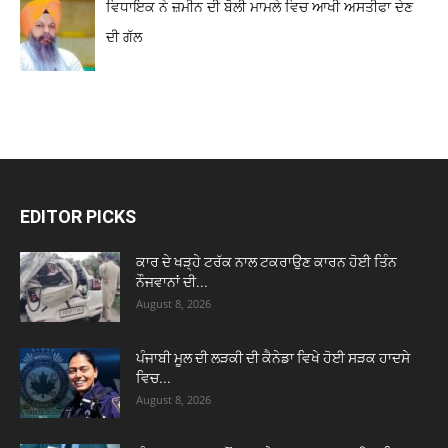
ਵਿਧਾਇਕ ਨੇ ਜ਼ਮੀਨ ਦੀ ਬੋਲੀ ਮਾਮਲੇ ਵਿਚ ਆਖੀ ਅਸਤੀਫਾ ਦੇਣ
ਦੀ ਗੱਲ
EDITOR PICKS
ਕਾਰ ਦੇ ਖੜ੍ਹੇ ਟਰੱਕ ਨਾਲ ਟਕਰਾਉਣ ਕਾਰਨ ਹੋਈ ਤਿੰਨ
ਨੌਜਵਾਨਾਂ ਦੀ...
August 8, 2026
ਪੰਜਾਬੀ ਮੂਲ ਦੀ ਲੜਕੀ ਦੀ ਕੈਨੇਡਾ ਵਿਖੇ ਹੋਈ ਸੜਕ ਹਾਦਸੇ
ਵਿਚ...
August 8, 2026