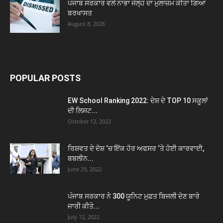
ਪੰਜਾਬ ਸਰਕਾਰ ਵਲੋਂ ਨਾਭਾ ਜੇਲ੍ਹ ਦਾ ਮੁਲਾਜ਼ਮ ਕੀਤਾ ਗਿਆ
ਬਰਖਾਸਤ
August 8, 2026
POPULAR POSTS
EW School Ranking 2022: ਦੇਸ਼ ਦੇ TOP 10 ਸਕੂਲਾਂ
ਦੀ ਲਿਸਟ...
October 12, 2022
ਰਿਸ਼ਵਤ ਦੇ ਦੋਸ਼ ‘ਚ ਇੱਕ ਹੋਰ ਅਫਸਰ ‘ਤੇ ਹੋਈ ਕਾਰਵਾਈ,
ਬਬਲੀਨ...
June 29, 2022
ਪੰਜਾਬ ਸਰਕਾਰ ਨੇ 300 ਯੂਨਿਟ ਮੁਫ਼ਤ ਬਿਜਲੀ ਦੇਣ ਬਾਰੇ
ਜਾਰੀ ਕੀਤੇ...
July 12, 2022