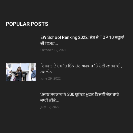
POPULAR POSTS
EW School Ranking 2022: ਦੇਸ਼ ਦੇ TOP 10 ਸਕੂਲਾਂ
ਦੀ ਲਿਸਟ...
October 12, 2022
ਰਿਸ਼ਵਤ ਦੇ ਦੋਸ਼ ‘ਚ ਇੱਕ ਹੋਰ ਅਫਸਰ ‘ਤੇ ਹੋਈ ਕਾਰਵਾਈ,
ਬਬਲੀਨ...
June 29, 2022
ਪੰਜਾਬ ਸਰਕਾਰ ਨੇ 300 ਯੂਨਿਟ ਮੁਫ਼ਤ ਬਿਜਲੀ ਦੇਣ ਬਾਰੇ
ਜਾਰੀ ਕੀਤੇ...
July 12, 2022