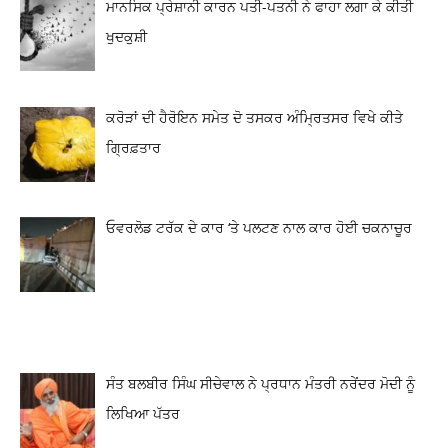
ਮਾਨਸਿਕ ਪ੍ਰੇਸ਼ਾਨੀ ਕਾਰਨ ਪਤੀ-ਪਤਨੀ ਨੇ ਫਾਹਾ ਲਗਾ ਕੇ ਕੀਤੀ
ਖੁਦਕੁਸ਼ੀ
ਕਰੋੜਾਂ ਦੀ ਹੈਰੋਇਨ ਸਮੇਤ ਦੋ ਤਸਕਰ ਅੰਮ੍ਰਿਤਸਰ ਵਿਖੇ ਕੀਤੇ
ਗ੍ਰਿਫ਼ਤਾਰ
ਓਵਰਲੋਡ ਟਰੱਕ ਦੇ ਕਾਰ ‘ਤੇ ਪਲਟਣ ਨਾਲ ਕਾਰ ਹੋਈ ਚਕਨਾਚੂਰ
ਸੰਤ ਬਲਬੀਰ ਸਿੰਘ ਸੀਚੇਵਾਲ ਨੇ ਪ੍ਰਧਾਨ ਮੰਤਰੀ ਨਰੇਂਦਰ ਮੋਦੀ ਨੂੰ
ਲਿਖਿਆ ਪੱਤਰ