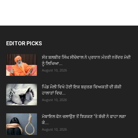
EDITOR PICKS
ਸੰਤ ਬਲਬੀਰ ਸਿੰਘ ਸੀਚੇਵਾਲ ਨੇ ਪ੍ਰਧਾਨ ਮੰਤਰੀ ਨਰੇਂਦਰ ਮੋਦੀ
ਨੂੰ ਲਿਖਿਆ...
August 10, 2026
ਪਿੰਡ ਮੌਲੀ ਵਿਖੇ ਹੋਈ ਇਕ ਬਜੁਰਗ ਵਿਅਕਤੀ ਦੀ ਸ਼ੱਕੀ
ਹਾਲਾਤਾਂ ਵਿਚ...
August 10, 2026
ਮੋਬਾਇਲ ਫੋਨ ਚਲਾਉਣ ਤੋਂ ਝਿੜਕਣ ‘ਤੇ ਬੱਚੀ ਨੇ ਫਾਹਾ ਲਗਾ
ਕੇ...
August 10, 2026