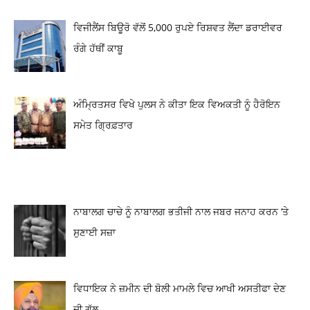
ਵਿਜੀਲੈਂਸ ਬਿਊਰੋ ਵੱਲੋਂ 5,000 ਰੁਪਏ ਰਿਸ਼ਵਤ ਲੈਂਦਾ ਡਰਾਈਵਰ
ਰੰਗੇ ਹੱਥੀਂ ਕਾਬੂ
ਅੰਮ੍ਰਿਤਸਰ ਵਿਖੇ ਪੁਲਸ ਨੇ ਕੀਤਾ ਇਕ ਵਿਅਕਤੀ ਨੂੰ ਹੈਰੋਇਨ
ਸਮੇਤ ਗ੍ਰਿਫ਼ਤਾਰ
ਨਾਬਾਲਗ ਚਾਚੇ ਨੂੰ ਨਾਬਾਲਗ ਭਤੀਜੀ ਨਾਲ ਜਬਰ ਜਨਾਹ ਕਰਨ ‘ਤੇ
ਸੁਣਾਈ ਸਜ਼ਾ
ਵਿਧਾਇਕ ਨੇ ਜ਼ਮੀਨ ਦੀ ਬੋਲੀ ਮਾਮਲੇ ਵਿਚ ਆਖੀ ਅਸਤੀਫਾ ਦੇਣ
ਦੀ ਗੱਲ