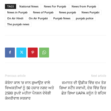
TAGS
National News
News For Punjab
News from Punjab
News in Punjab
News of Punjab
News punjab
News Punjabi
On Air Hindi
On Air Punjabi
Punjab News
punjab police
The punjab news
Previous article
Next article
ਕੋਰੋਨਾ ਕਾਲ ‘ਚ ਜਾਨ ਗੁਆਉਣ ਵਾਲੇ
ਜ਼ਮਾਨਤ ਦੀ ਉਡੀਕ ਵਿੱਚ ਦਮ ਤੋੜ
ਵਿਅਕਤੀਆਂ ਨੂੰ 50 ਹਜ਼ਾਰ ਨਗਦ ਅਤੇ
ਗਿਆ ਸਟੈਂਨ ਸਵਾਮੀ, ਦੇਸ਼ ਵਿੱਚ ਫਿਰ
2500 ਰੁਪਏ ਮਹੀਨਾ ਪੈਨਸ਼ਨ ਦੇਵੇਗੀ
ਛੇੜ ਗਿਆ UAPA ਕਨੂੰਨ ਤੇ ਬਹਿਸ
ਕੇਜਰੀਵਾਲ ਸਰਕਾਰ