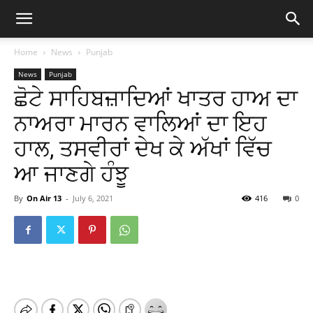
Home
News
Punjab
News
Punjab
ਛੋਟੇ ਸਾਹਿਬਜ਼ਾਦਿਆਂ ਖਾਤਰ ਹਾਅ ਦਾ
ਨਾਅਰਾ ਮਾਰਨ ਵਾਲਿਆਂ ਦਾ ਇਹ
ਹਾਲ, ਤਸਵੀਰਾਂ ਦੇਖ ਕੇ ਅੱਖਾਂ ਵਿੱਚ
ਆ ਜਾਣਗੇ ਹੰਝੂ
By
On Air 13
-
July 6, 2021
416
0