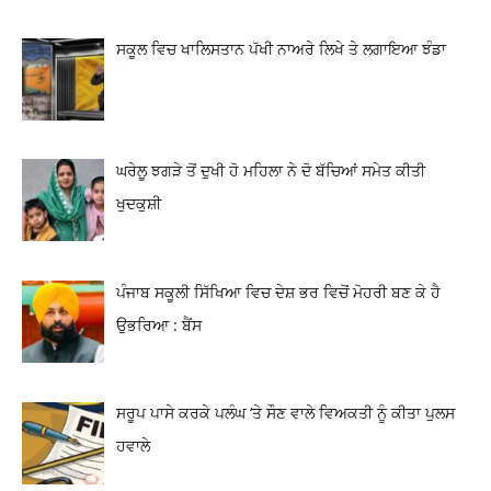
ਸਕੂਲ ਵਿਚ ਖਾਲਿਸਤਾਨ ਪੱਖੀ ਨਾਅਰੇ ਲਿਖੇ ਤੇ ਲਗਾਇਆ ਝੰਡਾ
ਘਰੇਲੂ ਝਗੜੇ ਤੋਂ ਦੁਖੀ ਹੋ ਮਹਿਲਾ ਨੇ ਦੋ ਬੱਚਿਆਂ ਸਮੇਤ ਕੀਤੀ
ਖੁਦਕੁਸ਼ੀ
ਪੰਜਾਬ ਸਕੂਲੀ ਸਿੱਖਿਆ ਵਿਚ ਦੇਸ਼ ਭਰ ਵਿਚੋਂ ਮੋਹਰੀ ਬਣ ਕੇ ਹੈ
ਉਭਰਿਆ : ਬੈਂਸ
ਸਰੂਪ ਪਾਸੇ ਕਰਕੇ ਪਲੰਘ ‘ਤੇ ਸੌਣ ਵਾਲੇ ਵਿਅਕਤੀ ਨੂੰ ਕੀਤਾ ਪੁਲਸ
ਹਵਾਲੇ