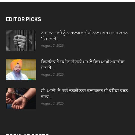
EDITOR PICKS
ਨਾਬਾਲਗ ਚਾਚੇ ਨੂੰ ਨਾਬਾਲਗ ਭਤੀਜੀ ਨਾਲ ਜਬਰ ਜਨਾਹ ਕਰਨ
‘ਤੇ ਸੁਣਾਈ...
August 7, 2026
ਵਿਧਾਇਕ ਨੇ ਜ਼ਮੀਨ ਦੀ ਬੋਲੀ ਮਾਮਲੇ ਵਿਚ ਆਖੀ ਅਸਤੀਫਾ
ਦੇਣ ਦੀ...
August 7, 2026
ਸੀ. ਆਈ. ਏ. ਵਲੋਂ ਲੜਕੀ ਨਾਲ ਬਲਾਤਕਾਰ ਦੀ ਕੋਸਿ਼ਸ਼ ਕਰਨ
ਵਾਲਾ...
August 7, 2026