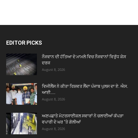
EDITOR PICKS
ਨੌਜਵਾਨ ਦੀ ਹੱਤਿਆ ਦੇ ਮਾਮਲੇ ਵਿਚ ਨੌਜਵਾਨਾਂ ਵਿਰੁੱਧ ਕੇਸ
ਦਰਜ
August 8, 2026
ਵਿਜੀਲੈਂਸ ਨੇ ਕੀਤਾ ਰਿਸ਼ਵਤ ਲੈਂਦਾ ਪੰਜਾਬ ਪੁਲਸ ਦਾ ਏ. ਐਸ.
ਆਈ....
August 8, 2026
ਅਣਪਛਾਤੇ ਮੋਟਰਸਾਈਕਲ ਸਵਾਰਾਂ ਨੇ ਚਲਾਈਆਂ ਕੱਪੜਾ
ਵਪਾਰੀ ਦੇ ਘਰ ‘ਤੇ ਗੋਲੀਆਂ
August 8, 2026