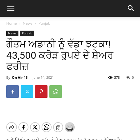
Home
News
Punjab
News
Punjab
ਗੌਤਮ ਅਡਾਨੀ ਨੂੰ ਵੱਡਾ ਝਟਕਾ!
43,500 ਕਰੋੜ ਰੁਪਏ ਦੇ ਸ਼ੇਅਰ
ਫਰੀਜ਼
By
On Air 13
-
June 14, 2021
378
0