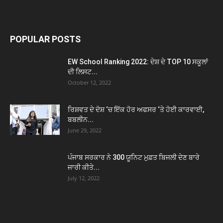
POPULAR POSTS
EW School Ranking 2022: ਦੇਸ਼ ਦੇ TOP 10 ਸਕੂਲਾਂ
ਦੀ ਲਿਸਟ...
October 12, 2022
ਰਿਸ਼ਵਤ ਦੇ ਦੋਸ਼ ‘ਚ ਇੱਕ ਹੋਰ ਅਫਸਰ ‘ਤੇ ਹੋਈ ਕਾਰਵਾਈ,
ਬਬਲੀਨ...
June 29, 2022
ਪੰਜਾਬ ਸਰਕਾਰ ਨੇ 300 ਯੂਨਿਟ ਮੁਫ਼ਤ ਬਿਜਲੀ ਦੇਣ ਬਾਰੇ
ਜਾਰੀ ਕੀਤੇ...
July 12, 2022