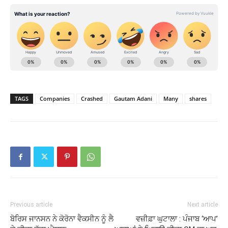
TAGS
Companies
Crashed
Gautam Adani
Many
shares
Previous article
Next article
ਬੋਰਿਸ ਜਾਨਸਨ ਨੇ ਕੋਰੋਨਾ ਵੈਕਸੀਨ ਨੂੰ ਲੈ
ਵਜ਼ੀਫ਼ਾ ਘੁਟਾਲਾ : ਪੰਜਾਬ ‘ਆਪ’