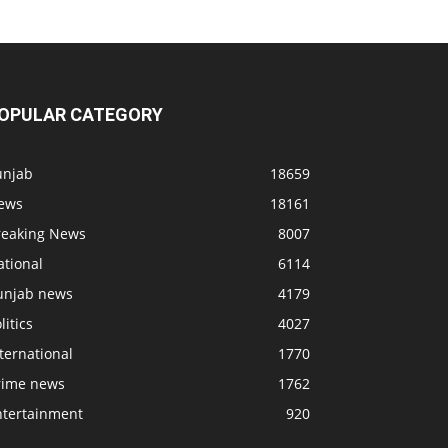
OPULAR CATEGORY
unjab
18659
ews
18161
reaking News
8007
ational
6114
unjab news
4179
litics
4027
ternational
1770
rime news
1762
ntertainment
920