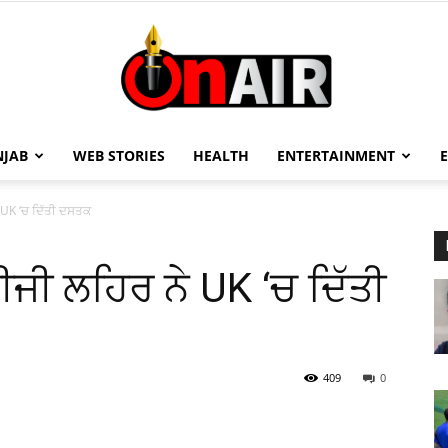
NJAB
WEB STORIES
HEALTH
ENTERTAINMENT
On
 UK ‘ਚ ਦਿੱਤੀ ਦਸਤਕ
ੀਜੀ ਲਹਿਰ ਨੇ UK ‘ਚ ਦਿੱਤੀ
Air
409
0
13