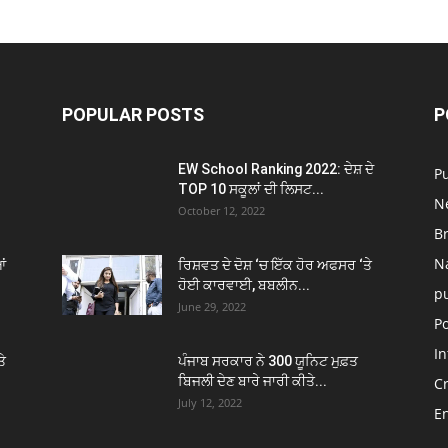
POPULAR POSTS
P
EW School Ranking 2022: ਦੇਸ਼ ਦੇ
P
TOP 10 ਸਕੂਲਾਂ ਦੀ ਲਿਸਟ...
N
October 12, 2022
B
N
ਂ
ਰਿਸ਼ਵਤ ਦੇ ਦੋਸ਼ ‘ਚ ਇੱਕ ਹੋਰ ਅਫਸਰ ‘ਤੇ
ਹੋਈ ਕਾਰਵਾਈ, ਬਬਲੀਨ...
p
June 29, 2022
Po
In
ਤੇ
ਪੰਜਾਬ ਸਰਕਾਰ ਨੇ 300 ਯੂਨਿਟ ਮੁਫ਼ਤ
ਬਿਜਲੀ ਦੇਣ ਬਾਰੇ ਜਾਰੀ ਕੀਤੇ...
C
July 12, 2022
E