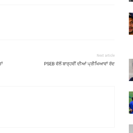
Next article
ਾਂ
PSEB ਵੱਲੋਂ ਬਾਰ੍ਹਵੀਂ ਦੀਆਂ ਪ੍ਰੀਖਿਆਵਾਂ ਰੱਦ