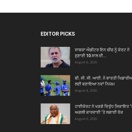
EDITOR PICKS
ਸਾਬਕਾ ਐਡੀਟਰ ਇਨ ਚੀਫ ਨੂੰ ਕੋਰਟ ਨੇ
ਸੁਣਾਈ 10 ਸਾਲ ਦੀ...
August 6, 2026
ਬੀ. ਸੀ. ਸੀ. ਆਈ. ਨੇ ਭਾਰਤੀ ਖਿਡਾਰੀਆ
ਲਈ ਬਣਾਇਆ ਨਵਾਂ ਨਿਯਮ
August 6, 2026
ਹਾਈਕੋਰਟ ਨੇ ਖੜਗੇ ਵਿਰੁੱਧ ਸਿ਼ਕਾਇਤ ‘
ਅਗਲੀ ਕਾਰਵਾਈ ‘ਤੇ ਲਗਾਈ ਰੋਕ
August 6, 2026