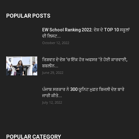
POPULAR POSTS
EW School Ranking 2022: ਦੇਸ਼ ਦੇ TOP 10 ਸਕੂਲਾਂ
ਦੀ ਲਿਸਟ...
October 12, 2022
ਰਿਸ਼ਵਤ ਦੇ ਦੋਸ਼ ‘ਚ ਇੱਕ ਹੋਰ ਅਫਸਰ ‘ਤੇ ਹੋਈ ਕਾਰਵਾਈ,
ਬਬਲੀਨ...
June 29, 2022
ਪੰਜਾਬ ਸਰਕਾਰ ਨੇ 300 ਯੂਨਿਟ ਮੁਫ਼ਤ ਬਿਜਲੀ ਦੇਣ ਬਾਰੇ
ਜਾਰੀ ਕੀਤੇ...
July 12, 2022
POPULAR CATEGORY