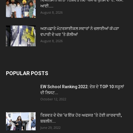
ਵਿਜੀਲੈਂਸ ਨੇ ਕੀਤਾ ਰਿਸ਼ਵਤ ਲੈਂਦਾ ਪੰਜਾਬ ਪੁਲਸ ਦਾ ਏ. ਐਸ.
ਆਈ....
August 8, 2026
ਅਣਪਛਾਤੇ ਮੋਟਰਸਾਈਕਲ ਸਵਾਰਾਂ ਨੇ ਚਲਾਈਆਂ ਕੱਪੜਾ
ਵਪਾਰੀ ਦੇ ਘਰ ‘ਤੇ ਗੋਲੀਆਂ
August 8, 2026
POPULAR POSTS
EW School Ranking 2022: ਦੇਸ਼ ਦੇ TOP 10 ਸਕੂਲਾਂ
ਦੀ ਲਿਸਟ...
October 12, 2022
ਰਿਸ਼ਵਤ ਦੇ ਦੋਸ਼ ‘ਚ ਇੱਕ ਹੋਰ ਅਫਸਰ ‘ਤੇ ਹੋਈ ਕਾਰਵਾਈ,
ਬਬਲੀਨ...
June 29, 2022