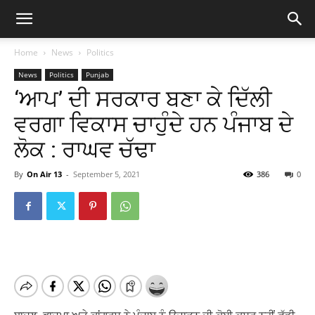
Home
News
Politics
News
Politics
Punjab
‘ਆਪ’ ਦੀ ਸਰਕਾਰ ਬਣਾ ਕੇ ਦਿੱਲੀ
ਵਰਗਾ ਵਿਕਾਸ ਚਾਹੁੰਦੇ ਹਨ ਪੰਜਾਬ ਦੇ
ਲੋਕ : ਰਾਘਵ ਚੱਢਾ
By
On Air 13
-
September 5, 2021
386
0