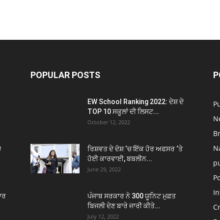
POPULAR POSTS
P
EW School Ranking 2022: ਦੇਸ਼ ਦੇ
P
TOP 10 ਸਕੂਲਾਂ ਦੀ ਲਿਸਟ...
N
October 12, 2022
B
N
ਚ
ਰਿਸ਼ਵਤ ਦੇ ਦੋਸ਼ ‘ਚ ਇੱਕ ਹੋਰ ਅਫਸਰ ‘ਤੇ
ਹੋਈ ਕਾਰਵਾਈ, ਬਬਲੀਨ...
p
June 29, 2022
Po
In
ਾਰ
ਪੰਜਾਬ ਸਰਕਾਰ ਨੇ 300 ਯੂਨਿਟ ਮੁਫ਼ਤ
ਬਿਜਲੀ ਦੇਣ ਬਾਰੇ ਜਾਰੀ ਕੀਤੇ...
C
July 12, 2022