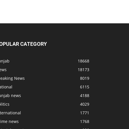
OPULAR CATEGORY
unjab
18668
ews
18173
reaking News
8019
ational
6115
unjab news
4188
litics
4029
ternational
1771
rime news
1768