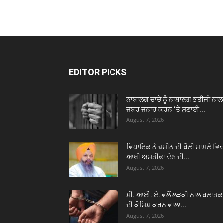
EDITOR PICKS
ਨਾਬਾਲਗ ਚਾਚੇ ਨੂੰ ਨਾਬਾਲਗ ਭਤੀਜੀ ਨਾਲ
ਜਬਰ ਜਨਾਹ ਕਰਨ ‘ਤੇ ਸੁਣਾਈ...
August 7, 2026
ਵਿਧਾਇਕ ਨੇ ਜ਼ਮੀਨ ਦੀ ਬੋਲੀ ਮਾਮਲੇ ਵਿ
ਆਖੀ ਅਸਤੀਫਾ ਦੇਣ ਦੀ...
August 7, 2026
ਸੀ. ਆਈ. ਏ. ਵਲੋਂ ਲੜਕੀ ਨਾਲ ਬਲਾਤਕ
ਦੀ ਕੋਸਿ਼ਸ਼ ਕਰਨ ਵਾਲਾ...
August 7, 2026