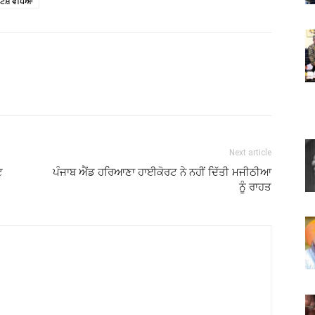
ਟੇਸ਼ ਵੈਧਿਆ
Next article
ਟ
ਪੰਜਾਬ ਐਂਡ ਹਰਿਆਣਾ ਹਾਈਕੋਰਟ ਨੇ ਨਹੀਂ ਦਿੱਤੀ ਮਜੀਠੀਆ
ਨੂੰ ਰਾਹਤ