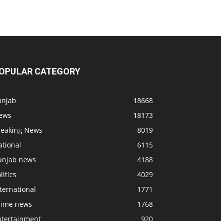
OPULAR CATEGORY
unjab
18668
ews
18173
reaking News
8019
ational
6115
unjab news
4188
litics
4029
ternational
1771
rime news
1768
ntertainment
920