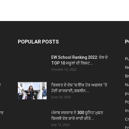
POPULAR POSTS
P
EW School Ranking 2022: ਦੇਸ਼ ਦੇ
P
TOP 10 ਸਕੂਲਾਂ ਦੀ ਲਿਸਟ...
N
October 12, 2022
B
N
ਚ
ਰਿਸ਼ਵਤ ਦੇ ਦੋਸ਼ ‘ਚ ਇੱਕ ਹੋਰ ਅਫਸਰ ‘ਤੇ
ਹੋਈ ਕਾਰਵਾਈ, ਬਬਲੀਨ...
p
June 29, 2022
Po
In
ਾਰ
ਪੰਜਾਬ ਸਰਕਾਰ ਨੇ 300 ਯੂਨਿਟ ਮੁਫ਼ਤ
ਬਿਜਲੀ ਦੇਣ ਬਾਰੇ ਜਾਰੀ ਕੀਤੇ...
C
July 12, 2022
E