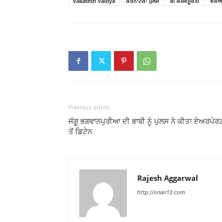
Vakatesh Vaidya
ਕਰਨਾਟਕਾ ਪੁਲਸ
ਬੀ ਕੇਸ਼ਵਮੂਰਤੀ
ਵੈਕਅ
Previous article
ਜੱਗੂ ਭਗਵਾਨਪੁਰੀਆ ਦੀ ਭਾਬੀ ਨੂੰ ਪੁਲਸ ਨੇ ਕੀਤਾ ਏਅਰਪੋਰ
ਤੋਂ ਡਿਟੇਨ
Rajesh Aggarwal
http://onair13.com