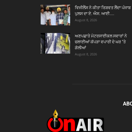
ਵਿਜੀਲੈਂਸ ਨੇ ਕੀਤਾ ਰਿਸ਼ਵਤ ਲੈਂਦਾ ਪੰਜਾਬ
ਪੁਲਸ ਦਾ ਏ. ਐਸ. ਆਈ....
August 8, 2026
ਅਣਪਛਾਤੇ ਮੋਟਰਸਾਈਕਲ ਸਵਾਰਾਂ ਨੇ
ਚਲਾਈਆਂ ਕੱਪੜਾ ਵਪਾਰੀ ਦੇ ਘਰ ‘ਤੇ
ਗੋਲੀਆਂ
August 8, 2026
AB