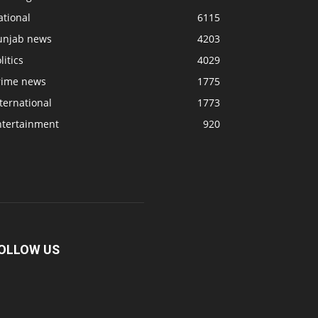
ational
6115
unjab news
4203
litics
4029
rime news
1775
ternational
1773
ntertainment
920
OLLOW US