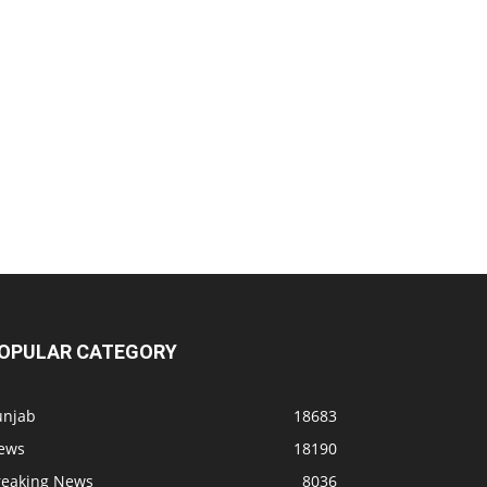
OPULAR CATEGORY
unjab
18683
ews
18190
reaking News
8036