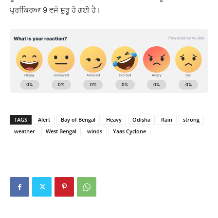
ਪ੍ਰਕਿਿਰਆ 9 ਵਜੇ ਸ਼ੁਰੂ ਹੋ ਗਈ ਹੈ।
TAGS
Alert
Bay of Bengal
Heavy
Odisha
Rain
strong
weather
West Bengal
winds
Yaas Cyclone