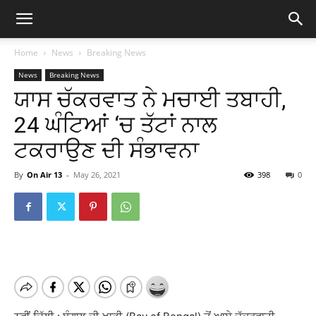
Home
News
Breaking News
News
Breaking News
ਯਾਸ ਚੱਕਰਵਾਤ ਨੇ ਮਚਾਈ ਤਬਾਹੀ,
24 ਘੰਟਿਆਂ ‘ਚ ਤੱਟਾਂ ਨਾਲ
ਟਕਰਾਉਣ ਦੀ ਸੰਭਾਵਨਾ
By
On Air 13
-
May 26, 2021
398
0