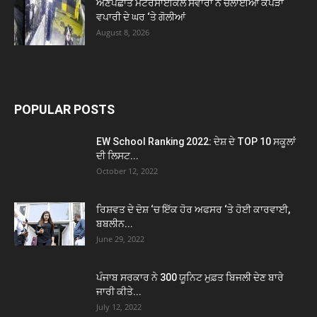
ਅਣਪਛਾਤੇ ਮੋਟਰਸਾਈਕਲ ਸਵਾਰਾਂ ਨੇ ਚਲਾਈਆਂ ਕੱਪੜਾ
ਵਪਾਰੀ ਦੇ ਘਰ ‘ਤੇ ਗੋਲੀਆਂ
August 8, 2026
POPULAR POSTS
EW School Ranking 2022: ਦੇਸ਼ ਦੇ TOP 10 ਸਕੂਲਾਂ
ਦੀ ਲਿਸਟ...
October 12, 2022
ਰਿਸ਼ਵਤ ਦੇ ਦੋਸ਼ ‘ਚ ਇੱਕ ਹੋਰ ਅਫਸਰ ‘ਤੇ ਹੋਈ ਕਾਰਵਾਈ,
ਬਬਲੀਨ...
June 29, 2022
ਪੰਜਾਬ ਸਰਕਾਰ ਨੇ 300 ਯੂਨਿਟ ਮੁਫ਼ਤ ਬਿਜਲੀ ਦੇਣ ਬਾਰੇ
ਜਾਰੀ ਕੀਤੇ...
July 12, 2022