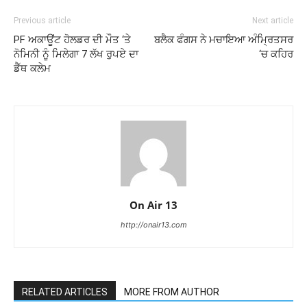
Previous article
Next article
PF ਅਕਾਊਂਟ ਹੋਲਡਰ ਦੀ ਮੌਤ ‘ਤੇ
ਬਲੈਕ ਫੰਗਸ ਨੇ ਮਚਾਇਆ ਅੰਮ੍ਰਿਤਸਰ
ਨੋਮਿਨੀ ਨੂੰ ਮਿਲੇਗਾ 7 ਲੱਖ ਰੁਪਏ ਦਾ
‘ਚ ਕਹਿਰ
ਡੈੱਥ ਕਲੇਮ
On Air 13
http://onair13.com
RELATED ARTICLES
MORE FROM AUTHOR