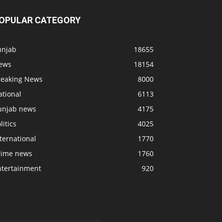
OPULAR CATEGORY
unjab
18655
ews
18154
reaking News
8000
ational
6113
unjab news
4175
litics
4025
ternational
1770
rime news
1760
ntertainment
920