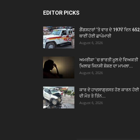
EDITOR PICKS
ਗੈਂਗਸਟਰਾਂ ‘ਤੇ ਵਾਰ ਦੇ 197ਵੇਂ ਦਿਨ 652
ਥਾਈਂ ਹੋਈ ਛਾਪੇਮਾਰੀ
August 6, 2026
ਅਮਰੀਕਾ `ਚ ਭਾਰਤੀ ਮੂਲ ਦੇ ਵਿਅਕਤੀ
ਖਿ਼ਲਾਫ਼ ਜਿਨਸੀ ਸ਼ੋਸ਼ਣ ਦਾ ਮਾਮਲਾ...
August 6, 2026
ਕਾਰ ਦੇ ਹਾਦਸਾਗ੍ਰਸਤ ਹੋਣ ਕਾਰਨ ਹੋਈ 
ਦੀ ਮੌਤ ਤੇ ਤਿੰਨ...
August 6, 2026