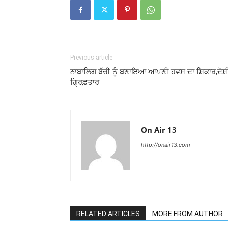
Previous article
ਨਾਬਾਲਿਗ ਬੱਚੀ ਨੂੰ ਬਣਾਇਆ ਆਪਣੀ ਹਵਸ ਦਾ ਸ਼ਿਕਾਰ,ਦੋਸ਼
ਗ੍ਰਿਫ਼ਤਾਰ
On Air 13
http://onair13.com
RELATED ARTICLES
MORE FROM AUTHOR