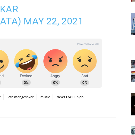
HKAR
ATA)
MAY 22, 2021
e
lata mangeshkar
music
News For Punjab