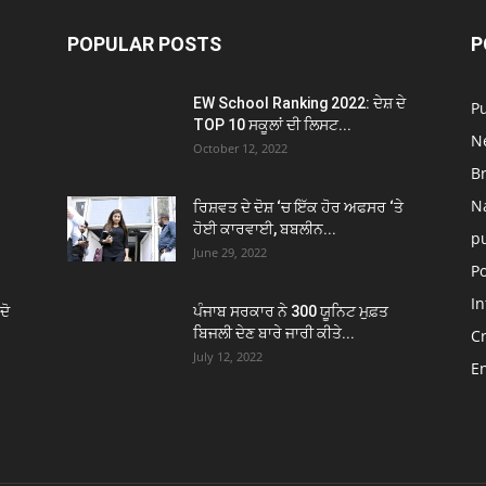
POPULAR POSTS
P
EW School Ranking 2022: ਦੇਸ਼ ਦੇ
P
TOP 10 ਸਕੂਲਾਂ ਦੀ ਲਿਸਟ...
N
October 12, 2022
B
N
ਰਿਸ਼ਵਤ ਦੇ ਦੋਸ਼ ‘ਚ ਇੱਕ ਹੋਰ ਅਫਸਰ ‘ਤੇ
ਹੋਈ ਕਾਰਵਾਈ, ਬਬਲੀਨ...
p
June 29, 2022
Po
In
ਦੋ
ਪੰਜਾਬ ਸਰਕਾਰ ਨੇ 300 ਯੂਨਿਟ ਮੁਫ਼ਤ
ਬਿਜਲੀ ਦੇਣ ਬਾਰੇ ਜਾਰੀ ਕੀਤੇ...
C
July 12, 2022
E