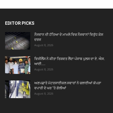
EDITOR PICKS
ਨੌਜਵਾਨ ਦੀ ਹੱਤਿਆ ਦੇ ਮਾਮਲੇ ਵਿਚ ਨੌਜਵਾਨਾਂ ਵਿਰੁੱਧ ਕੇਸ
ਦਰਜ
August 8, 2026
ਵਿਜੀਲੈਂਸ ਨੇ ਕੀਤਾ ਰਿਸ਼ਵਤ ਲੈਂਦਾ ਪੰਜਾਬ ਪੁਲਸ ਦਾ ਏ. ਐਸ.
ਆਈ....
August 8, 2026
ਅਣਪਛਾਤੇ ਮੋਟਰਸਾਈਕਲ ਸਵਾਰਾਂ ਨੇ ਚਲਾਈਆਂ ਕੱਪੜਾ
ਵਪਾਰੀ ਦੇ ਘਰ ‘ਤੇ ਗੋਲੀਆਂ
August 8, 2026