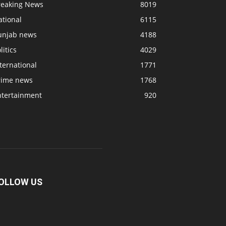
reaking News
8019
ational
6115
unjab news
4188
litics
4029
ternational
1771
rime news
1768
ntertainment
920
OLLOW US