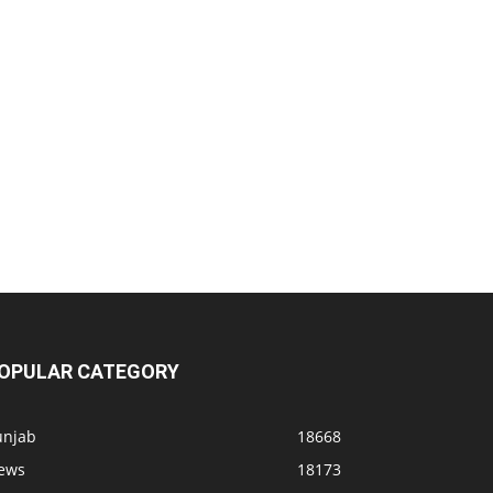
OPULAR CATEGORY
unjab
18668
ews
18173