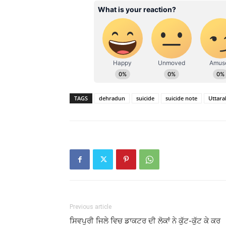
TAGS
dehradun
suicide
suicide note
Uttar
Previous article
ਸਿਵਪੁਰੀ ਜਿਲੇ ਵਿਚ ਡਾਕਟਰ ਦੀ ਲੋਕਾਂ ਨੇ ਕੁੱਟ-ਕੁੱਟ ਕੇ ਕਰ