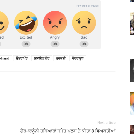
akhand
ਉਤਰਾਖੰਡ
ਸੁਸਾਇਡ ਨੋਟ
ਖੁਦਕੁਸ਼ੀ
ਦੇਹਰਾਦੂਨ
Next article
ਗੈਰ-ਕਾਨੂੰਨੀ ਹਥਿਆਰਾਂ ਸਮੇਤ ਪੁਲਸ ਨੇ ਕੀਤਾ 8 ਵਿਅਕਤੀਆਂ