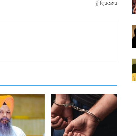
ਨੂੰ ਗ੍ਰਿਫਤਾਰ