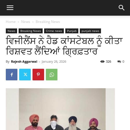
Home
News
Breaking News
News
Breaking News
Crime news
Punjab
punjab news
ਵਿਜੀਲੈਂਸ ਨੇ ਹੈਡ ਕਾਂਸਟੇਬਲ ਨੂੰ ਕੀਤਾ
ਰਿਸ਼ਵਤ ਲੈਂਦਿਆਂ ਗ੍ਰਿਫ਼ਤਾਰ
By
Rajesh Aggarwal
-
January 26, 2026
326
0