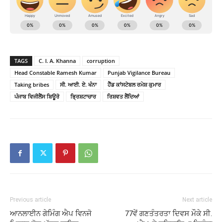
TAGS
C. I. A. Khanna
corruption
Head Constable Ramesh Kumar
Punjab Vigilance Bureau
Taking bribes
ਸੀ. ਆਈ. ਏ. ਖੰਨਾ
ਹੈੱਡ ਕਾਂਸਟੇਬਲ ਰਮੇਸ਼ ਕੁਮਾਰ
ਪੰਜਾਬ ਵਿਜੀਲੈਂਸ ਬਿਊਰੋ
ਭ੍ਰਿਸ਼ਟਾਚਾਰ
ਰਿਸ਼ਵਤ ਲੈਂਦਿਆਂ
Previous article
Next article
ਆਨਲਾਈਨ ਗੇਮਿੰਗ ਐਪ ਵਿਨਜੋ
77ਵੇਂ ਗਣਤੰਤਰਤਾ ਦਿਵਸ ਮੌਕੇ ਸੀ.