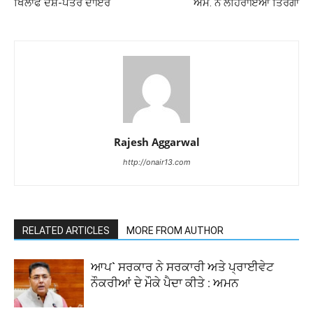
ਖਿਲਾਫ ਦੋਸ਼-ਪੱਤਰ ਦਾਇਰ
ਐਮ. ਨੇ ਲਹਿਰਾਇਆ ਤਿਰੰਗਾ
Rajesh Aggarwal
http://onair13.com
RELATED ARTICLES
MORE FROM AUTHOR
ਆਪ` ਸਰਕਾਰ ਨੇ ਸਰਕਾਰੀ ਅਤੇ ਪ੍ਰਾਈਵੇਟ
ਨੌਕਰੀਆਂ ਦੇ ਮੌਕੇ ਪੈਦਾ ਕੀਤੇ : ਅਮਨ