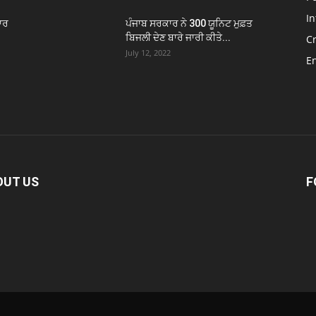
In
ਾਰ
ਪੰਜਾਬ ਸਰਕਾਰ ਨੇ 300 ਯੂਨਿਟ ਮੁਫ਼ਤ
ਬਿਜਲੀ ਦੇਣ ਬਾਰੇ ਜਾਰੀ ਕੀਤੇ...
C
July 12, 2022
E
OUT US
F