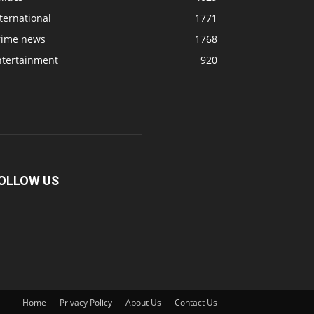
ternational
1771
rime news
1768
ntertainment
920
OLLOW US
Home
Privacy Policy
About Us
Contact Us