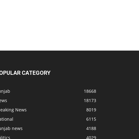
OPULAR CATEGORY
unjab
18668
ews
18173
reaking News
8019
ational
6115
unjab news
4188
litics
4029