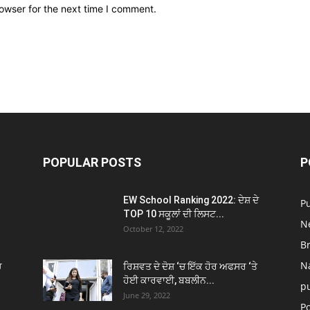
owser for the next time I comment.
POPULAR POSTS
P
EW School Ranking 2022: ਦੇਸ਼ ਦੇ
P
TOP 10 ਸਕੂਲਾਂ ਦੀ ਲਿਸਟ...
N
October 12, 2022
B
N
ਚ
ਰਿਸ਼ਵਤ ਦੇ ਦੋਸ਼ ‘ਚ ਇੱਕ ਹੋਰ ਅਫਸਰ ‘ਤੇ
ਹੋਈ ਕਾਰਵਾਈ, ਬਬਲੀਨ...
p
June 29, 2022
Po