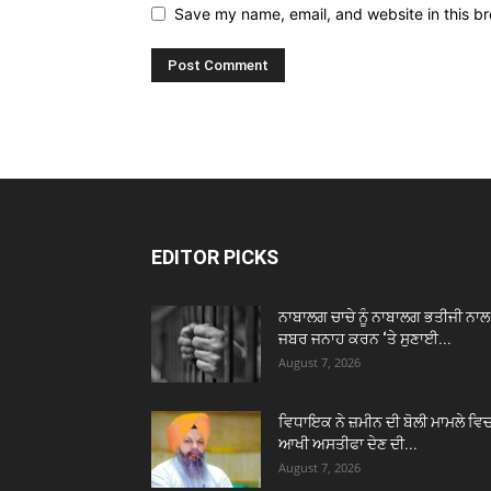
Save my name, email, and website in this br
EDITOR PICKS
ਨਾਬਾਲਗ ਚਾਚੇ ਨੂੰ ਨਾਬਾਲਗ ਭਤੀਜੀ ਨਾਲ
ਜਬਰ ਜਨਾਹ ਕਰਨ ‘ਤੇ ਸੁਣਾਈ...
August 7, 2026
ਵਿਧਾਇਕ ਨੇ ਜ਼ਮੀਨ ਦੀ ਬੋਲੀ ਮਾਮਲੇ ਵਿ
ਆਖੀ ਅਸਤੀਫਾ ਦੇਣ ਦੀ...
August 7, 2026