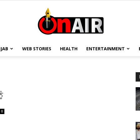
JAB
WEB STORIES
HEALTH
ENTERTAINMENT
On
ੂੰ
Air
0
13