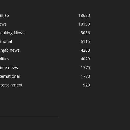
unjab
18683
ews
18190
reaking News
8036
tional
6115
unjab news
4203
litics
4029
rime news
1775
ternational
1773
ntertainment
920