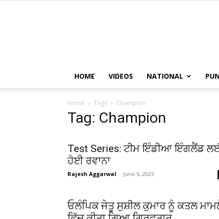
HOME
VIDEOS
NATIONAL
PUN
Home
Tags
Champion
Tag: Champion
Test Series: ਟੀਮ ਇੰਡੀਆ ਇੰਗਲੈਂਡ ਲ
ਹੋਈ ਰਵਾਨਾ
Rajesh Aggarwal
-
June 6, 2025
ਓਲੰਪਿਕ ਜੇਤੂ ਸੁਸ਼ੀਲ ਕੁਮਾਰ ਨੂੰ ਕਤਲ ਮਾਮ
ਵਿੱਚ ਕੀਤਾ ਗਿਆ ਗ੍ਰਿਫਤਾਰ