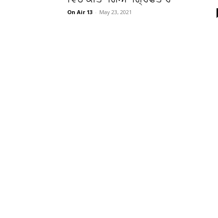
On Air 13
-
May 23, 2021