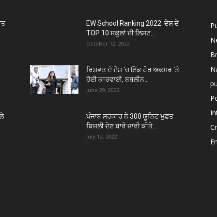
ਾਤ
EW School Ranking 2022: ਦੇਸ਼ ਦੇ
P
TOP 10 ਸਕੂਲਾਂ ਦੀ ਲਿਸਟ...
N
October 12, 2022
B
Na
ੰ
ਰਿਸ਼ਵਤ ਦੇ ਦੋਸ਼ ‘ਚ ਇੱਕ ਹੋਰ ਅਫਸਰ ‘ਤੇ
ਹੋਈ ਕਾਰਵਾਈ, ਬਬਲੀਨ...
p
June 29, 2022
Po
In
ਲੇ
ਪੰਜਾਬ ਸਰਕਾਰ ਨੇ 300 ਯੂਨਿਟ ਮੁਫ਼ਤ
ਬਿਜਲੀ ਦੇਣ ਬਾਰੇ ਜਾਰੀ ਕੀਤੇ...
C
July 12, 2022
E