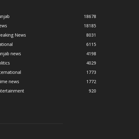
unjab
18678
ews
18185
reaking News
8031
tional
6115
unjab news
4198
litics
4029
ternational
1773
rime news
1772
ntertainment
920