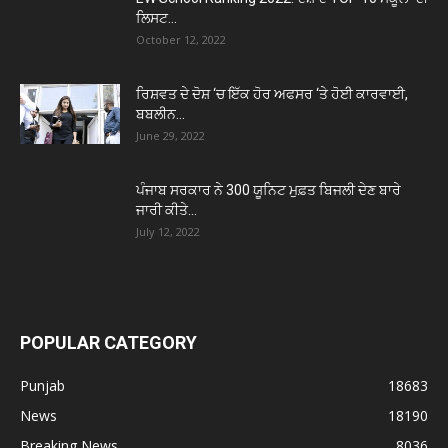
ਲਿਸਟ...
October 12, 2022
ਰਿਸ਼ਵਤ ਦੇ ਦੋਸ਼ ‘ਚ ਇੱਕ ਹੋਰ ਅਫਸਰ ‘ਤੇ ਹੋਈ ਕਾਰਵਾਈ,
ਬਬਲੀਨ...
June 29, 2022
ਪੰਜਾਬ ਸਰਕਾਰ ਨੇ 300 ਯੂਨਿਟ ਮੁਫ਼ਤ ਬਿਜਲੀ ਦੇਣ ਬਾਰੇ
ਜਾਰੀ ਕੀਤੇ...
July 12, 2022
POPULAR CATEGORY
Punjab
18683
News
18190
Breaking News
8036