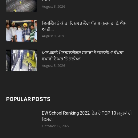
August 8, 2026
ਵਿਜੀਲੈਂਸ ਨੇ ਕੀਤਾ ਰਿਸ਼ਵਤ ਲੈਂਦਾ ਪੰਜਾਬ ਪੁਲਸ ਦਾ ਏ. ਐਸ.
ਆਈ....
August 8, 2026
ਅਣਪਛਾਤੇ ਮੋਟਰਸਾਈਕਲ ਸਵਾਰਾਂ ਨੇ ਚਲਾਈਆਂ ਕੱਪੜਾ
ਵਪਾਰੀ ਦੇ ਘਰ ‘ਤੇ ਗੋਲੀਆਂ
August 8, 2026
POPULAR POSTS
EW School Ranking 2022: ਦੇਸ਼ ਦੇ TOP 10 ਸਕੂਲਾਂ ਦੀ
ਲਿਸਟ...
October 12, 2022