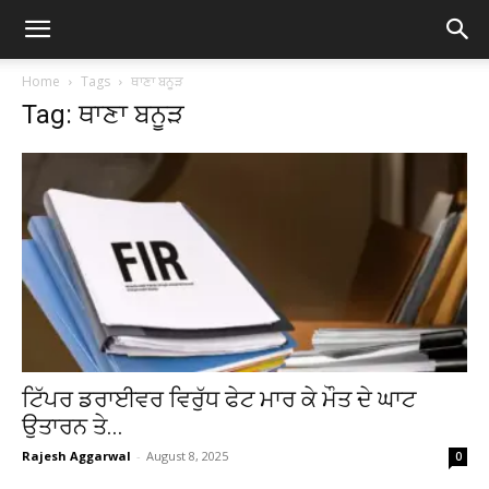
Home
Tags
ਥਾਣਾ ਬਨੂੜ
Tag: ਥਾਣਾ ਬਨੂੜ
ਟਿੱਪਰ ਡਰਾਈਵਰ ਵਿਰੁੱਧ ਫੇਟ ਮਾਰ ਕੇ ਮੌਤ ਦੇ ਘਾਟ
ਉਤਾਰਨ ਤੇ...
Rajesh Aggarwal
-
August 8, 2025
0