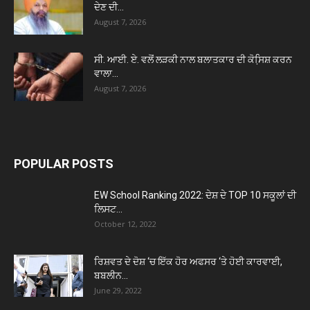
ਦੇਣ ਦੀ...
August 7, 2026
ਸੀ. ਆਈ. ਏ. ਵਲੋਂ ਲੜਕੀ ਨਾਲ ਬਲਾਤਕਾਰ ਦੀ ਕੋਸਿ਼ਸ਼ ਕਰਨ
ਵਾਲਾ...
August 7, 2026
POPULAR POSTS
EW School Ranking 2022: ਦੇਸ਼ ਦੇ TOP 10 ਸਕੂਲਾਂ ਦੀ
ਲਿਸਟ...
October 12, 2022
ਰਿਸ਼ਵਤ ਦੇ ਦੋਸ਼ ‘ਚ ਇੱਕ ਹੋਰ ਅਫਸਰ ‘ਤੇ ਹੋਈ ਕਾਰਵਾਈ,
ਬਬਲੀਨ...
June 29, 2022