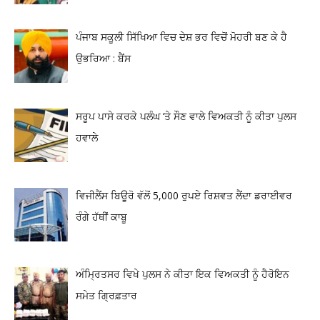
ਪੰਜਾਬ ਸਕੂਲੀ ਸਿੱਖਿਆ ਵਿਚ ਦੇਸ਼ ਭਰ ਵਿਚੋਂ ਮੋਹਰੀ ਬਣ ਕੇ ਹੈ
ਉਭਰਿਆ : ਬੈਂਸ
ਸਰੂਪ ਪਾਸੇ ਕਰਕੇ ਪਲੰਘ ‘ਤੇ ਸੌਣ ਵਾਲੇ ਵਿਅਕਤੀ ਨੂੰ ਕੀਤਾ ਪੁਲਸ
ਹਵਾਲੇ
ਵਿਜੀਲੈਂਸ ਬਿਊਰੋ ਵੱਲੋਂ 5,000 ਰੁਪਏ ਰਿਸ਼ਵਤ ਲੈਂਦਾ ਡਰਾਈਵਰ
ਰੰਗੇ ਹੱਥੀਂ ਕਾਬੂ
ਅੰਮ੍ਰਿਤਸਰ ਵਿਖੇ ਪੁਲਸ ਨੇ ਕੀਤਾ ਇਕ ਵਿਅਕਤੀ ਨੂੰ ਹੈਰੋਇਨ
ਸਮੇਤ ਗ੍ਰਿਫ਼ਤਾਰ